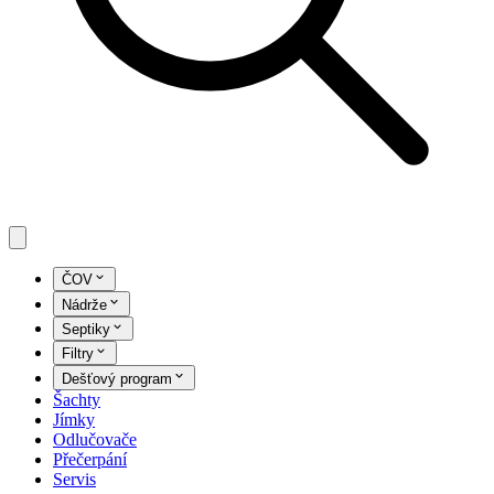
ČOV
Nádrže
Septiky
Filtry
Dešťový program
Šachty
Jímky
Odlučovače
Přečerpání
Servis