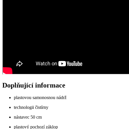
Doplňující informace
plastovou samonosnou nádrž
technologii čistírny
nástavec 50 cm
plastový pochozí záklop