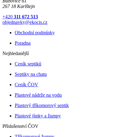
Bubovice 61
267 18 Karlštejn
+420
311 672 513
objednavky@ekocis.cz
Obchodní podmínky
Poradna
Nejhledanější
Ceník septiků
Septiky na chatu
Ceník ČOV
Plastové nádrže na vodu
Plastový tříkomorový septik
Plastové jímky a žumpy
Příslušenství ČOV
Tříkomorové žumpy