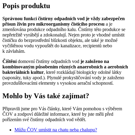
Popis produktu
Správnou funkcí čistírny odpadních vod je vždy zabezpečen
přísun živin
pro mikroorganismy čistícího procesu
a je
zmenšována produkce odpadního kalu. Čistírny této produkce se
nepřetržitě vyrábějí a zdokonalují. Nejen proto je vhodné umístit
čističku do bezprostřední blízkosti objektu, ale také je možné
vyčištěnou vodu vypouštět do kanalizace, recipientů nebo
k závlahám.
Čištění
domovní čistírny odpadních vod
je založeno na
kombinovaným působením různých anaerobních a aerobních
bakteriálních kultur
, které rozkládají biologicky odolné látky
(saponáty, tuky apod.). Plynulé prokysličování vody je založeno
provzdušňovacími elementy s vysokou aerační schopností.
Mohlo by Vás také zajímat?
Připravili jsme pro Vás články, které Vám pomohou s výběrem
ČOV a zodpoví důležité informace, které by jste měli před
pořízením své čistírny odpadních vod vědět.
Můžu ČOV umístit na chatu neba chalupu?