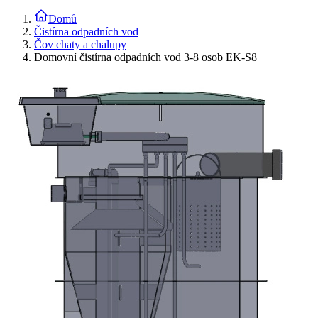
Domů
Čistírna odpadních vod
Čov chaty a chalupy
Domovní čistírna odpadních vod 3-8 osob EK-S8