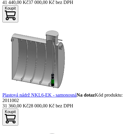
41 440,00 Kč
37 000,00 Kč
bez DPH
Koupit
Plastová nádrž NKL6-EK - samonosná
Na dotaz
Kód produktu
:
2011002
31 360,00 Kč
28 000,00 Kč
bez DPH
Koupit