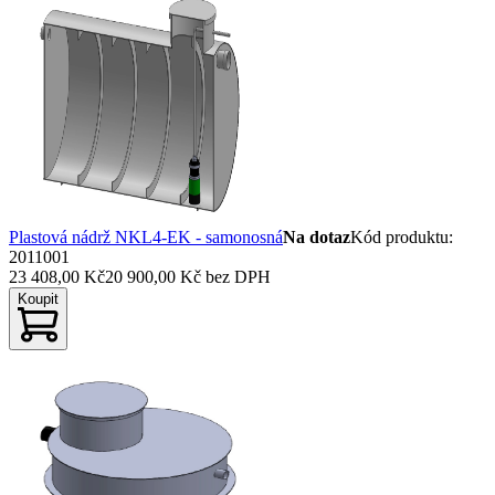
Plastová nádrž NKL4-EK - samonosná
Na dotaz
Kód produktu
:
2011001
23 408,00 Kč
20 900,00 Kč
bez DPH
Koupit