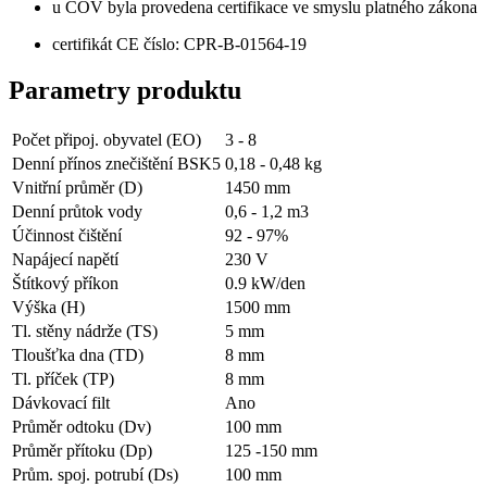
u ČOV byla provedena certifikace ve smyslu platného zákona
certifikát CE číslo: CPR-B-01564-19
Parametry produktu
Počet připoj. obyvatel (EO)
3 - 8
Denní přínos znečištění BSK5
0,18 - 0,48 kg
Vnitřní průměr (D)
1450
mm
Denní průtok vody
0,6 - 1,2 m3
Účinnost čištění
92 - 97%
Napájecí napětí
230
V
Štítkový příkon
0.9
kW/den
Výška (H)
1500
mm
Tl. stěny nádrže (TS)
5
mm
Tloušťka dna (TD)
8
mm
Tl. příček (TP)
8
mm
Dávkovací filt
Ano
Průměr odtoku (Dv)
100
mm
Průměr přítoku (Dp)
125 -150 mm
Prům. spoj. potrubí (Ds)
100
mm