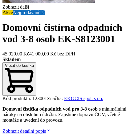
Zobrazit další
Akce
Nejprodávanější
Domovní čistírna odpadních
vod 3-8 osob EK-S8
123001
45 920,00 Kč
41 000,00 Kč
bez DPH
Skladem
Vložit do košíku
Kód produktu
:
123001
Značka
:
EKOCIS spol. s r.o.
Domovní čistička odpadních vod pro 3-8 osob
s minimálními
nároky na obsluhu i údržbu. Zajistíme dopravu ČOV, včetně
montáže a uvedení do provozu.
Zobrazit detailní popis