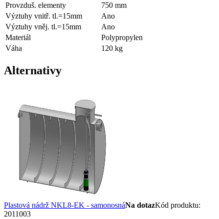
Provzduš. elementy
750
mm
Výztuhy vnitř. tl.=15mm
Ano
Výztuhy vněj. tl.=15mm
Ano
Materiál
Polypropylen
Váha
120
kg
Alternativy
Plastová nádrž NKL8-EK - samonosná
Na dotaz
Kód produktu
:
2011003