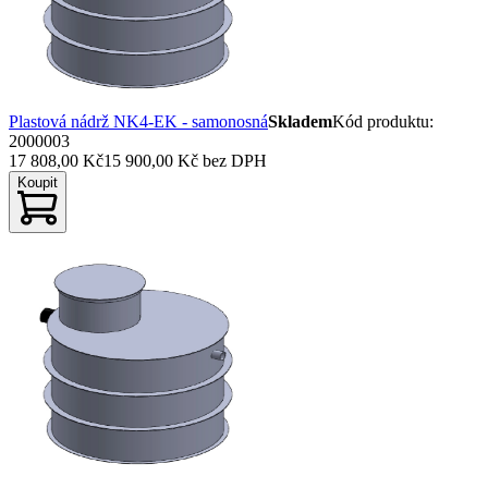
Plastová nádrž NK4-EK - samonosná
Skladem
Kód produktu
:
2000003
17 808,00 Kč
15 900,00 Kč
bez DPH
Koupit