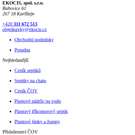
EKOCIS, spol. s.r.o.
Bubovice 61
267 18 Karlštejn
+420
311 672 513
objednavky@ekocis.cz
Obchodní podmínky
Poradna
Nejhledanější
Ceník septiků
Septiky na chatu
Ceník ČOV
Plastové nádrže na vodu
Plastový tříkomorový septik
Plastové jímky a žumpy
Příslušenství ČOV