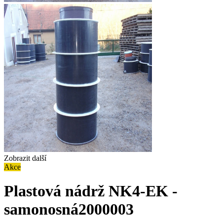
Zobrazit další
Akce
Plastová nádrž NK4-EK -
samonosná
2000003