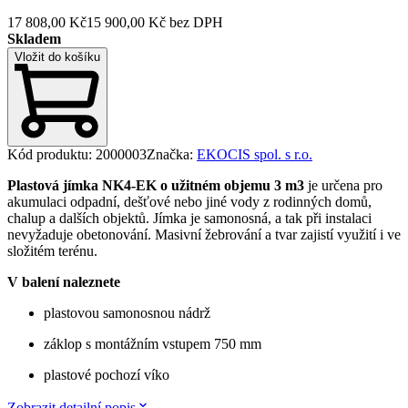
17 808,00 Kč
15 900,00 Kč
bez DPH
Skladem
Vložit do košíku
Kód produktu
:
2000003
Značka
:
EKOCIS spol. s r.o.
Plastová jímka NK4-EK o užitném objemu 3 m3
je určena pro
akumulaci odpadní, dešťové nebo jiné vody z rodinných domů,
chalup a dalších objektů. Jímka je samonosná, a tak při instalaci
nevyžaduje obetonování. Masivní žebrování a tvar zajistí využití i ve
složitém terénu.
V balení naleznete
plastovou samonosnou nádrž
záklop s montážním vstupem 750 mm
plastové pochozí víko
Zobrazit detailní popis