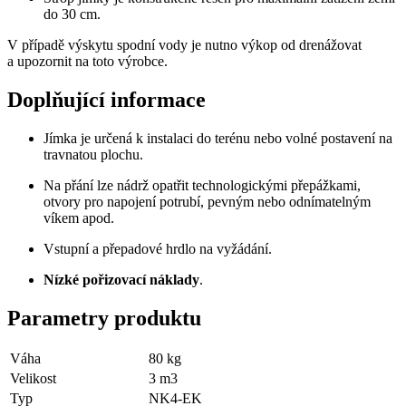
do 30 cm.
V případě výskytu spodní vody je nutno výkop od drenážovat
a upozornit na toto výrobce.
Doplňující informace
Jímka je určená k instalaci do terénu nebo volné postavení na
travnatou plochu.
Na přání lze nádrž opatřit technologickými přepážkami,
otvory pro napojení potrubí, pevným nebo odnímatelným
víkem apod.
Vstupní a přepadové hrdlo na vyžádání.
Nízké pořizovací náklady
.
Parametry produktu
Váha
80
kg
Velikost
3
m3
Typ
NK4-EK