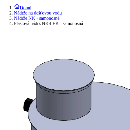
Domů
Nádrže na dešťovou vodu
Nádrže NK - samonosné
Plastová nádrž NK4-EK - samonosná