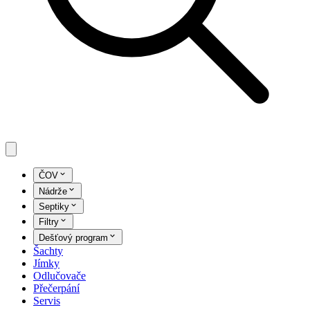
ČOV
Nádrže
Septiky
Filtry
Dešťový program
Šachty
Jímky
Odlučovače
Přečerpání
Servis