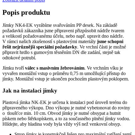
Popis produktu
Jímky NK4-EK vyrábíme svařováním PP desek. Na základě
požadavků zákazníka jsme připraveni přizpůsobit nádrže tvarem
a velikostí požadovanému účelu, nebo např. upravit dno nádrže.
V rámci našich zkušeností s plastovými materiály
jsme schopni
řešit nejrůznější speciální požadavky
. Ve vrchní části je možné
připravit hrdlo s gumovým těsněním DN dle zadání, stejně tak
odtokové potrubí.
Jímku tvoří
válec s masivním žebrováním
. Ve vrchním víku je
vyvařen montážní vstup o průměru 0,75 m umožňující přístup do
jímky. Montážní vstup je ukončen pochozím plastovým poklopem.
Jak na instalaci jímky
Plastová jímka NK-EK je určena k instalaci pod úroveň terénu do
připraveného výkopu. Dno výkopu je nutné vybetonovat do roviny
o tloušťce min. 10 cm. Obvod jímky je nutné obsypat a hutnit
pískem nebo štěrkopískem, a to za současného plnění jímky vodou.
Hlídejte, aby hladina vody byla vždy výš než venkovní obsyp.
Strop jímky je konstrukčně řešen pro maximální zatížení zemí