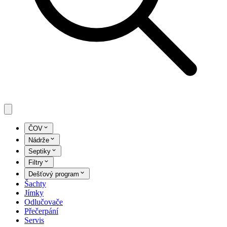
ČOV
Nádrže
Septiky
Filtry
Dešťový program
Šachty
Jímky
Odlučovače
Přečerpání
Servis