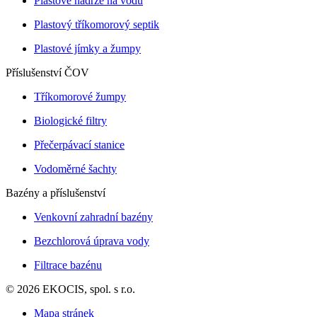
Plastové nádrže na vodu
Plastový tříkomorový septik
Plastové jímky a žumpy
Příslušenství ČOV
Tříkomorové žumpy
Biologické filtry
Přečerpávací stanice
Vodoměrné šachty
Bazény a příslušenství
Venkovní zahradní bazény
Bezchlorová úprava vody
Filtrace bazénu
© 2026 EKOCIS, spol. s r.o.
Mapa stránek