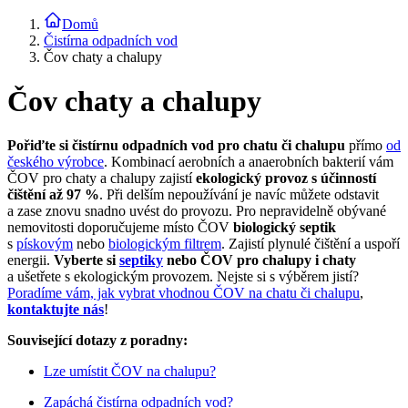
Domů
Čistírna odpadních vod
Čov chaty a chalupy
Čov chaty a chalupy
Pořiďte si čistírnu odpadních vod pro chatu či chalupu
přímo
od
českého výrobce
. Kombinací aerobních a anaerobních bakterií vám
ČOV pro chaty a chalupy zajistí
ekologický provoz s účinností
čištění až 97 %
. Při delším nepoužívání je navíc můžete odstavit
a zase znovu snadno uvést do provozu. Pro nepravidelně obývané
nemovitosti doporučujeme místo ČOV
biologický septik
s
pískovým
nebo
biologickým filtrem
. Zajistí plynulé čištění a uspoří
energii.
Vyberte si
septiky
nebo ČOV pro chalupy i chaty
a ušetřete s ekologickým provozem. Nejste si s výběrem jistí?
Poradíme vám, jak vybrat vhodnou ČOV na chatu či chalupu
,
kontaktujte nás
!
Související dotazy z poradny:
Lze umístit ČOV na chalupu?
Zapáchá čistírna odpadních vod?