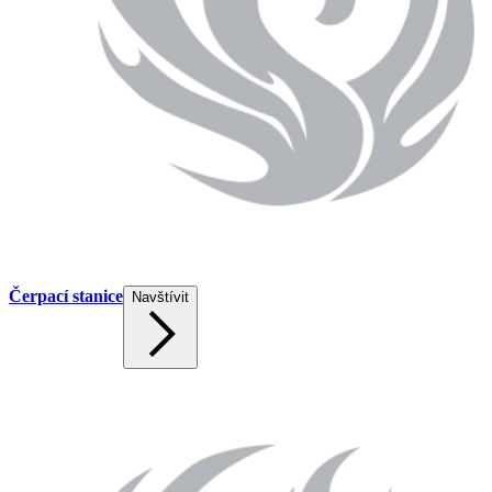
Čerpací stanice
Navštívit