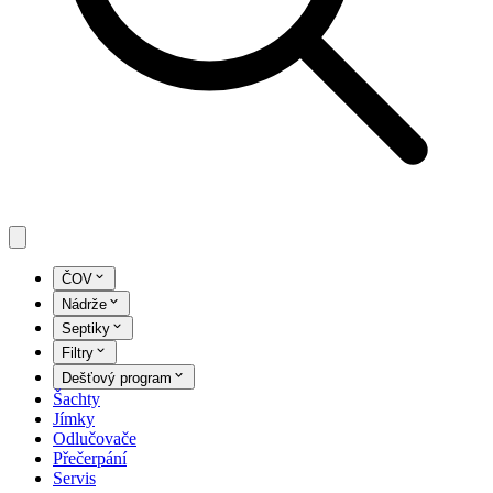
ČOV
Nádrže
Septiky
Filtry
Dešťový program
Šachty
Jímky
Odlučovače
Přečerpání
Servis