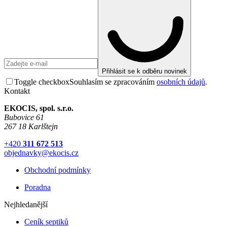
Přihlásit se k odběru novinek
Toggle checkbox
Souhlasím se zpracováním
osobních údajů
.
Kontakt
EKOCIS, spol. s.r.o.
Bubovice 61
267 18 Karlštejn
+420
311 672 513
objednavky@ekocis.cz
Obchodní podmínky
Poradna
Nejhledanější
Ceník septiků