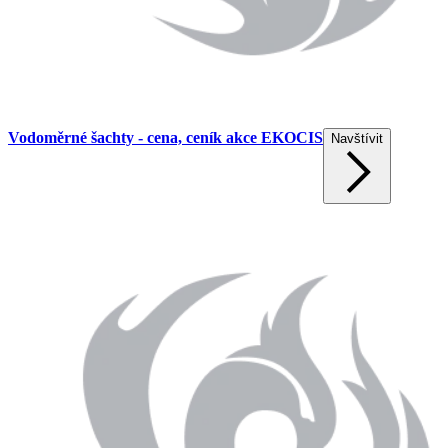
Vodoměrné šachty - cena, ceník akce EKOCIS
Navštívit