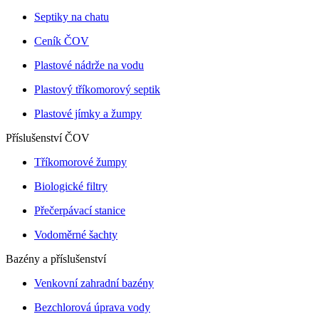
Septiky na chatu
Ceník ČOV
Plastové nádrže na vodu
Plastový tříkomorový septik
Plastové jímky a žumpy
Příslušenství ČOV
Tříkomorové žumpy
Biologické filtry
Přečerpávací stanice
Vodoměrné šachty
Bazény a příslušenství
Venkovní zahradní bazény
Bezchlorová úprava vody