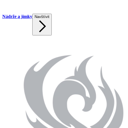
Nádrže a jímky
Navštívit