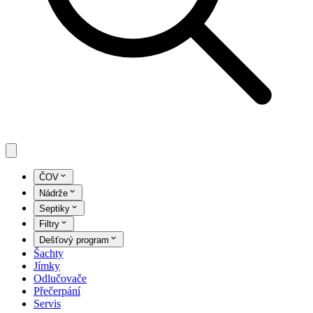
ČOV
Nádrže
Septiky
Filtry
Dešťový program
Šachty
Jímky
Odlučovače
Přečerpání
Servis