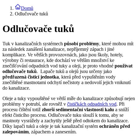
Domů
Odlučovače tuků
Odlučovače tuků
Tuk v kanalizačních systémech
působí problémy
, které mohou mít
za následek zanášení kanalizace, nepříjemný zápach i jiné
komplikace. Ve větších provozovnách, jako jsou školy, hotely,
výrobny či restaurace, kde dochází ve větším množství ke
znečišťování odpadních vod tuky a oleji, je proto vhodné
používat
odlučovače tuků
. Lapače tuků a olejů jsou určeny jako
předřazená čisticí jednotka
, která před vypuštěním vody
znečištěné mastnotami odchytí nečistoty a nedovolí jejich vniknutí
do kanalizace.
Oleje a tuky vypouštěné ve větší míře do kanalizace způsobují nejen
problémy v potrubí, ale rovněž v
čističkách odpadních vod
. Při
procesu čištění totiž
zhorší sedimentační vlastnosti kalu
a sniíží
efekt čisticího procesu. Odlučovače tuku slouží k tomu, aby se
mastnoty vysrážely a zachytily ještě před odtokem do kanalizace.
Díky lapači tuků a oleje je tak kanalizační systém
ochráněn před
zalepováním
, zápachem a zanesením.