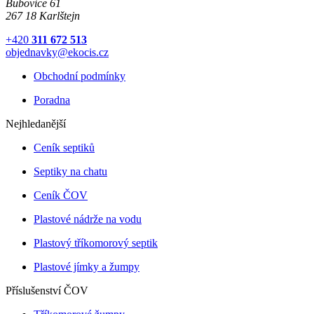
Bubovice 61
267 18 Karlštejn
+420
311 672 513
objednavky@ekocis.cz
Obchodní podmínky
Poradna
Nejhledanější
Ceník septiků
Septiky na chatu
Ceník ČOV
Plastové nádrže na vodu
Plastový tříkomorový septik
Plastové jímky a žumpy
Příslušenství ČOV