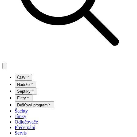
ČOV
Nádrže
Septiky
Filtry
Dešťový program
Šachty
Jímky
Odlučovače
Přečerpání
Servis