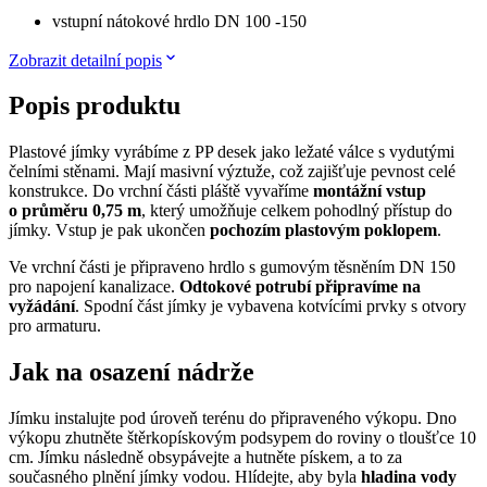
vstupní nátokové hrdlo DN 100 -150
Zobrazit detailní popis
Popis produktu
Plastové jímky vyrábíme z PP desek jako ležaté válce s vydutými
čelními stěnami. Mají masivní výztuže, což zajišťuje pevnost celé
konstrukce. Do vrchní části pláště vyvaříme
montážní vstup
o průměru 0,75 m
, který umožňuje celkem pohodlný přístup do
jímky. Vstup je pak ukončen
pochozím plastovým poklopem
.
Ve vrchní části je připraveno hrdlo s gumovým těsněním DN 150
pro napojení kanalizace.
Odtokové potrubí připravíme na
vyžádání
. Spodní část jímky je vybavena kotvícími prvky s otvory
pro armaturu.
Jak na osazení nádrže
Jímku instalujte pod úroveň terénu do připraveného výkopu. Dno
výkopu zhutněte štěrkopískovým podsypem do roviny o tloušťce 10
cm. Jímku následně obsypávejte a hutněte pískem, a to za
současného plnění jímky vodou. Hlídejte, aby byla
hladina vody