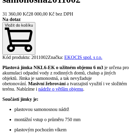
31 360,00 Kč
28 000,00 Kč
bez DPH
Na dotaz
Vložit do košíku
Kód produktu
:
2011002
Značka
:
EKOCIS spol. s r.o.
Plastová jímka NKL6-EK o užitném objemu 6 m3
je určena pro
akumulaci odpadní vody z rodinných domů, chalup a jiných
objektů. Jímka je samonostná, a tak nevyžaduje
obetonování.
Masivní žebrování
a tvarzajistí využití i ve složitém
terénu. Nabízíme i
nádrže o větším objemu
.
Součástí jímky je:
plastovou samonosnou nádrž
montážní vstup o průměru 750 mm
plastovým pochozím víkem