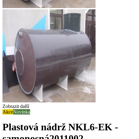
Zobrazit další
Akce
Novinka
Plastová nádrž NKL6-EK -
samonosná
2011002