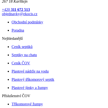
267 18 Karlštejn
+420
311 672 513
objednavky@ekocis.cz
Obchodní podmínky
Poradna
Nejhledanější
Ceník septiků
Septiky na chatu
Ceník ČOV
Plastové nádrže na vodu
Plastový tříkomorový septik
Plastové jímky a žumpy
Příslušenství ČOV
Tříkomorové žumpy