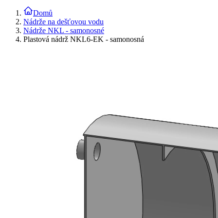
Domů
Nádrže na dešťovou vodu
Nádrže NKL - samonosné
Plastová nádrž NKL6-EK - samonosná