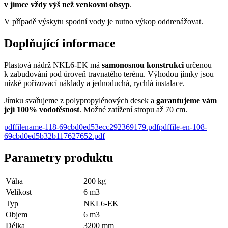
v jímce vždy výš než venkovní obsyp
.
V případě výskytu spodní vody je nutno výkop oddrenážovat.
Doplňující informace
Plastová nádrž NKL6-EK má
samonosnou konstrukci
určenou
k zabudování pod úroveň travnatého terénu. Výhodou jímky jsou
nízké pořizovací náklady a jednoduchá, rychlá instalace.
Jímku svařujeme z polypropylénových desek a
garantujeme vám
její 100% vodotěsnost
. Možné zatížení stropu až 70 cm.
pdf
filename-118-69cbd0ed53ecc292369179
.
pdf
pdf
file-en-108-
69cbd0ed5b32b117627652
.
pdf
Parametry produktu
Váha
200
kg
Velikost
6
m3
Typ
NKL6-EK
Objem
6
m3
Délka
3200 mm