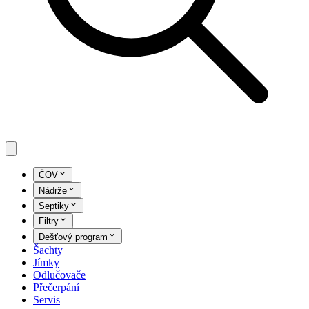
ČOV
Nádrže
Septiky
Filtry
Dešťový program
Šachty
Jímky
Odlučovače
Přečerpání
Servis