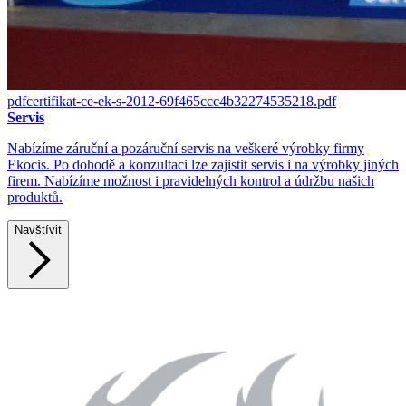
pdf
certifikat-ce-ek-s-2012-69f465ccc4b32274535218
.
pdf
Servis
Nabízíme záruční a pozáruční servis na veškeré výrobky firmy
Ekocis. Po dohodě a konzultaci lze zajistit servis i na výrobky jiných
firem. Nabízíme možnost i pravidelných kontrol a údržbu našich
produktů.
Navštívit