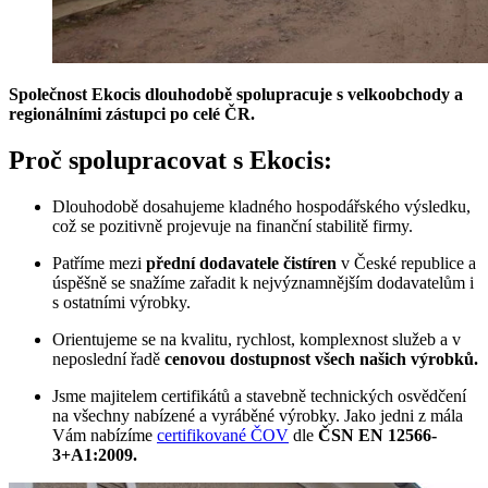
Společnost Ekocis dlouhodobě spolupracuje s velkoobchody a
regionálními zástupci po celé ČR.
Proč spolupracovat s Ekocis:
Dlouhodobě dosahujeme kladného hospodářského výsledku,
což se pozitivně projevuje na finanční stabilitě firmy.
Patříme mezi
přední dodavatele čistíren
v České republice a
úspěšně se snažíme zařadit k nejvýznamnějším dodavatelům i
s ostatními výrobky.
Orientujeme se na kvalitu, rychlost, komplexnost služeb a v
neposlední řadě
cenovou dostupnost všech našich výrobků.
Jsme majitelem certifikátů a stavebně technických osvědčení
na všechny nabízené a vyráběné výrobky. Jako jedni z mála
Vám nabízíme
certifikované ČOV
dle
ČSN EN 12566-
3+A1:2009.