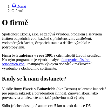
Domů
O firmě
O firmě
Společnost Ekocis, s.r.o. se zabývá výrobou, prodejem a servisem
čistíren odpadních vod, bazénů s příslušenstvím, zastřešení,
vodoměrných šachet, čerpacích stanic a dalších výrobků z
polypropylenu.
Firma byla
založena v roce 1991
s cílem zlepšit životní prostředí.
Nosným programem je výroba malých
domovních čistíren
odpadních vod
. Postupným vývojem dochází k rozšiřování
výrobního a obchodního sortimentu.
Kudy se k nám dostanete?
V sídle firmy Ekocis v
Bubovicích
(okr. Beroun) naleznete kancelář
pro příjem zakázek a poradenskou činnost. Zároveň slouží jako
provozovna a naleznete zde také polovinu naší výroby.
Sídlo je lehce dostupné autem cca 5 km na exit dálnice D5