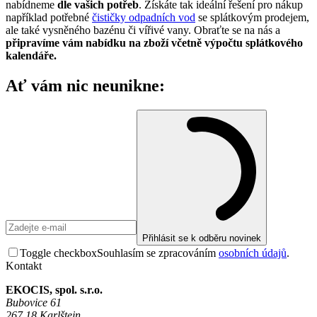
nabídneme
dle vašich potřeb
. Získáte tak ideální řešení pro nákup
například potřebné
čističky odpadních vod
se splátkovým prodejem,
ale také vysněného bazénu či vířivé vany. Obraťte se na nás a
připravíme vám nabídku na zboží včetně výpočtu splátkového
kalendáře.
Ať vám nic neunikne:
Přihlásit se k odběru novinek
Toggle checkbox
Souhlasím se zpracováním
osobních údajů
.
Kontakt
EKOCIS, spol. s.r.o.
Bubovice 61
267 18 Karlštejn