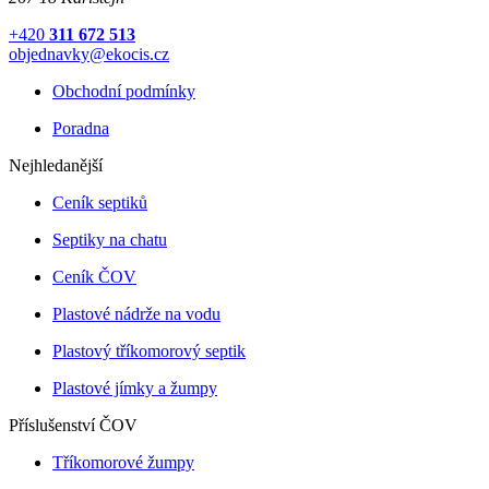
+420
311 672 513
objednavky@ekocis.cz
Obchodní podmínky
Poradna
Nejhledanější
Ceník septiků
Septiky na chatu
Ceník ČOV
Plastové nádrže na vodu
Plastový tříkomorový septik
Plastové jímky a žumpy
Příslušenství ČOV
Tříkomorové žumpy