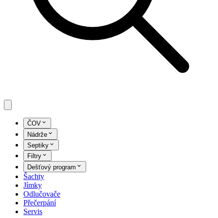
ČOV
Nádrže
Septiky
Filtry
Dešťový program
Šachty
Jímky
Odlučovače
Přečerpání
Servis