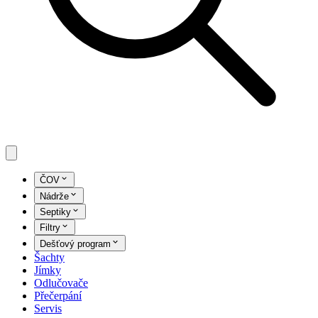
ČOV
Nádrže
Septiky
Filtry
Dešťový program
Šachty
Jímky
Odlučovače
Přečerpání
Servis