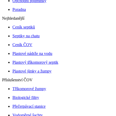
Obchodní podmínky
Poradna
Nejhledanější
Ceník septiků
Septiky na chatu
Ceník ČOV
Plastové nádrže na vodu
Plastový tříkomorový septik
Plastové jímky a žumpy
Příslušenství ČOV
Tříkomorové žumpy
Biologické filtry
Přečerpávací stanice
Vodoměrné šachty