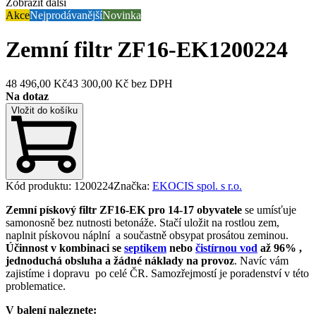
Zobrazit další
Akce
Nejprodávanější
Novinka
Zemní filtr ZF16-EK
1200224
48 496,00 Kč
43 300,00 Kč
bez DPH
Na dotaz
Vložit do košíku
Kód produktu
:
1200224
Značka
:
EKOCIS spol. s r.o.
Zemní pískový filtr ZF16-EK
pro 14-17 obyvatele
se umísťuje
samonosně bez nutnosti betonáže. Stačí uložit na rostlou zem,
naplnit pískovou náplní a součastně obsypat prosátou zeminou.
Účinnost v kombinaci se
septikem
nebo
čistírnou vod
až 96% ,
jednoduchá obsluha a žádné náklady na provoz
. Navíc vám
zajistíme i dopravu po celé ČR. Samozřejmostí je poradenství v této
problematice.
V balení naleznete: