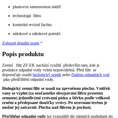
plastovou samonosnou nádrž
technologii filtru
kontrolní revizní šachtu
nátokové a odtokové potrubí
Zobrazit detailní popis
Popis produktu
Zemní filtr ZF-EK nachází využití především tam, kde je
produkce odpadní vody velmi nepravidelná. Před filtr se
doporučuje osadit
biologický septik
nebo
čistírnu odpadních vod
jako předčištění odpadní vody.
Biologický zemní filtr se usadí na zpevněnou plochu. Vnitřek
vany se vyplní (za současného obsypávání filtru prosetou
zemnou) jednotlivými vrstvami písku a štěrku podle velikosti
zrnění a předepsané tloušťky vrstvy. Po urovnání terénu je
možné jej zatravnit. Plocha nad filtrem je pochozí.
Přečištěné odpadní vody
lze vypouštět dle místních podmínek do