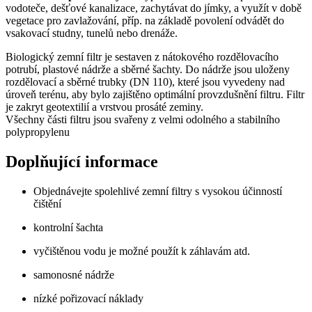
vodoteče, dešťové kanalizace, zachytávat do jímky, a využít v době
vegetace pro zavlažování, příp. na základě povolení odvádět do
vsakovací studny, tunelů nebo drenáže.
Biologický zemní filtr je sestaven z nátokového rozdělovacího
potrubí, plastové nádrže a sběrné šachty. Do nádrže jsou uloženy
rozdělovací a sběrné trubky (DN 110), které jsou vyvedeny nad
úroveň terénu, aby bylo zajištěno optimální provzdušnění filtru. Filtr
je zakryt geotextilií a vrstvou prosáté zeminy.
Všechny části filtru jsou svařeny z velmi odolného a stabilního
polypropylenu
Doplňující informace
Objednávejte spolehlivé zemní filtry s vysokou účinností
čištění
kontrolní šachta
vyčištěnou vodu je možné použít k záhlavám atd.
samonosné nádrže
nízké pořizovací náklady