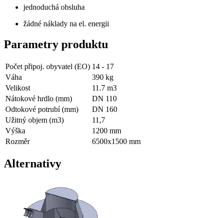
jednoduchá obsluha
žádné náklady na el. energii
Parametry produktu
Počet připoj. obyvatel (EO)
14 - 17
Váha
390
kg
Velikost
11.7
m3
Nátokové hrdlo (mm)
DN 110
Odtokové potrubí (mm)
DN 160
Užitný objem (m3)
11,7
Výška
1200 mm
Rozměr
6500x1500 mm
Alternativy