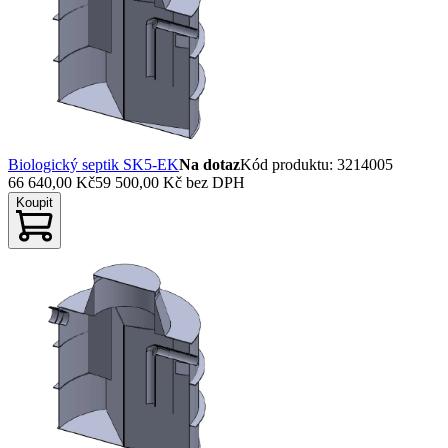
Biologický septik SK5-EK
Na dotaz
Kód produktu
:
3214005
66 640,00 Kč
59 500,00 Kč
bez DPH
Koupit