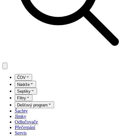
ČOV
Nádrže
Septiky
Filtry
Dešťový program
Šachty
Jímky
Odlučovače
Přečerpání
Servis