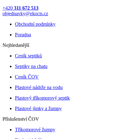
+420
311 672 513
objednavky@ekocis.cz
Obchodní podmínky
Poradna
Nejhledanější
Ceník septiků
Septiky na chatu
Ceník ČOV
Plastové nádrže na vodu
Plastový tříkomorový septik
Plastové jímky a žumpy
Příslušenství ČOV
Tříkomorové žumpy