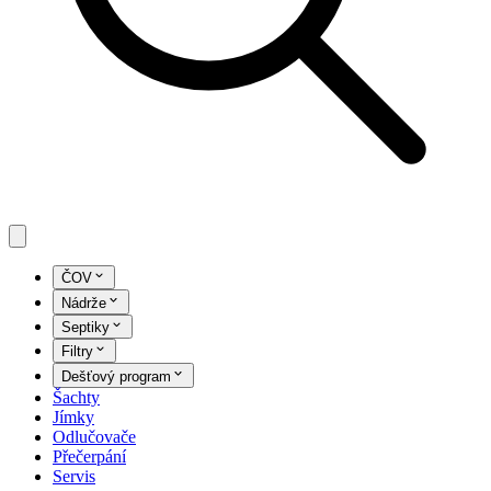
ČOV
Nádrže
Septiky
Filtry
Dešťový program
Šachty
Jímky
Odlučovače
Přečerpání
Servis