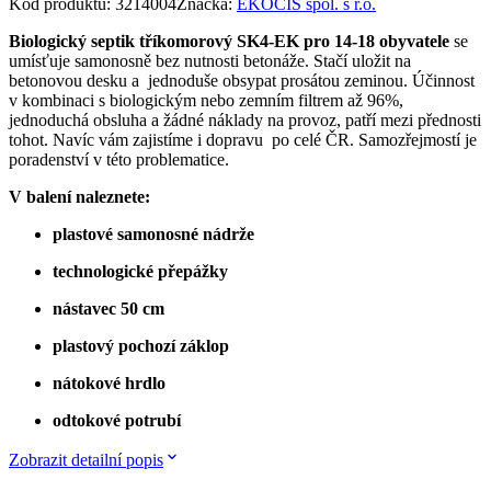
Kód produktu
:
3214004
Značka
:
EKOCIS spol. s r.o.
Biologický septik tříkomorový SK4-EK pro 14-18 obyvatele
se
umísťuje samonosně bez nutnosti betonáže. Stačí uložit na
betonovou desku a jednoduše obsypat prosátou zeminou. Účinnost
v kombinaci s biologickým nebo zemním filtrem až 96%,
jednoduchá obsluha a žádné náklady na provoz, patří mezi přednosti
tohot. Navíc vám zajistíme i dopravu po celé ČR. Samozřejmostí je
poradenství v této problematice.
V balení naleznete:
plastové samonosné nádrže
technologické přepážky
nástavec 50 cm
plastový pochozí záklop
nátokové hrdlo
odtokové potrubí
Zobrazit detailní popis