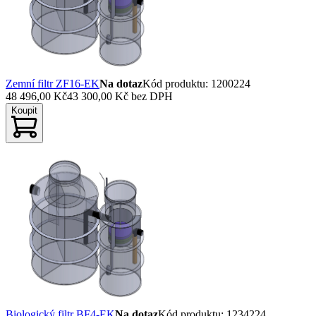
Zemní filtr ZF16-EK
Na dotaz
Kód produktu
:
1200224
48 496,00 Kč
43 300,00 Kč
bez DPH
Koupit
Biologický filtr BF4-EK
Na dotaz
Kód produktu
:
1234224