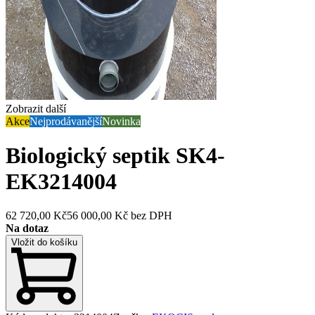
Zobrazit další
Akce
Nejprodávanější
Novinka
Biologický septik SK4-
EK
3214004
62 720,00 Kč
56 000,00 Kč
bez DPH
Na dotaz
Vložit do košíku