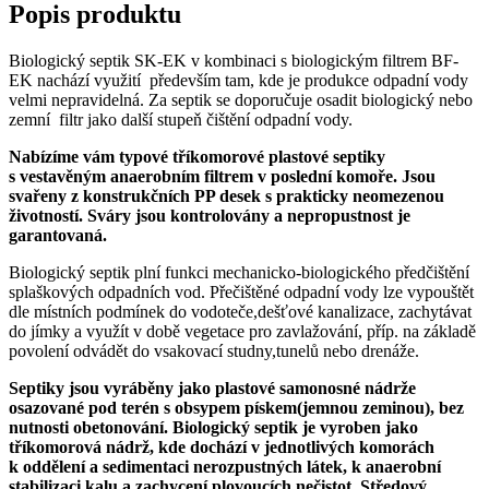
Popis produktu
Biologický septik SK-EK v kombinaci s biologickým filtrem BF-
EK nachází využití především tam, kde je produkce odpadní vody
velmi nepravidelná. Za septik se doporučuje osadit biologický nebo
zemní filtr jako další stupeň čištění odpadní vody.
Nabízíme vám typové tříkomorové plastové septiky
s vestavěným anaerobním filtrem v poslední komoře. Jsou
svařeny z konstrukčních PP desek s prakticky neomezenou
životností. Sváry jsou kontrolovány a nepropustnost je
garantovaná.
Biologický septik plní funkci mechanicko-biologického předčištění
splaškových odpadních vod. Přečištěné odpadní vody lze vypouštět
dle místních podmínek do vodoteče,dešťové kanalizace, zachytávat
do jímky a využít v době vegetace pro zavlažování, příp. na základě
povolení odvádět do vsakovací studny,tunelů nebo drenáže.
Septiky jsou vyráběny jako plastové samonosné nádrže
osazované pod terén s obsypem pískem(jemnou zeminou), bez
nutnosti obetonování. Biologický septik je vyroben jako
tříkomorová nádrž, kde dochází v jednotlivých komorách
k oddělení a sedimentaci nerozpustných látek, k anaerobní
stabilizaci kalu a zachycení plovoucích nečistot. Středový