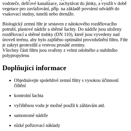
vodoteče, dešťové kanalizace, zachytávat do jímky, a využít v době
vegetace pro zavlažování, příp. na základě povolení odvádět do
vsakovací studny, tunelů nebo drenáže.
Biologický zemní filtr je sestaven z nátokového rozdělovacího
potrubí, plastové nádrže a sběrné šachty. Do nádrže jsou uloženy
rozdělovací a sběrné trubky (DN 110), které jsou vyvedeny nad
úroveň terénu, aby bylo zajištěno optimální provzdušnění filtru. Filtr
je zakryt geotextilií a vrstvou prosáté zeminy.
Všechny části filtru jsou svařeny z velmi odolného a stabilního
polypropylenu
Doplňující informace
Objednávejte spolehlivé zemní filtry s vysokou účinností
čištění
kontrolní šachta
vyčištěnou vodu je možné použít k záhlavám atd.
samonosné nádrže
nízké pořizovací náklady