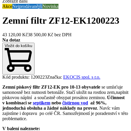
Zobrazit další
Akce
Nejprodávanější
Novinka
Zemní filtr ZF12-EK
1200223
43 120,00 Kč
38 500,00 Kč
bez DPH
Na dotaz
Vložit do košíku
Kód produktu
:
1200223
Značka
:
EKOCIS spol. s r.o.
Zemní pískový filtr ZF12-EK
pro 10-13 obyvatele
se umísťuje
samonosně bez nutnosti betonáže. Stačí uložit na rostlou zem,naplnit
pískovou náplní a součastně obsypat prosátou zeminou.
Účinnost
v kombinaci se
septikem
nebo
čistírnou vod
až 96%,
jednoduchá obsluha a žádné náklady na provoz
. Navíc vám
zajistíme i dopravu po celé ČR. Samozřejmostí je poradenství v této
problematice.
V balení naleznete: