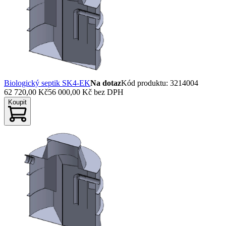
Biologický septik SK4-EK
Na dotaz
Kód produktu
:
3214004
62 720,00 Kč
56 000,00 Kč
bez DPH
Koupit