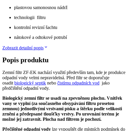
plastovou samonosnou nádrž
technologii filtru
kontrolní revizní šachtu
nátokové a odtokové potrubí
Zobrazit detailní popis
Popis produktu
Zemní filtr ZF-EK nachází využití především tam, kde je produkce
odpadní vody velmi nepravidelná. Před filtr se doporučuje
osadit
biologický septik
nebo
čistírnu odpadních vod
jako
předčištění odpadní vody.
Biologický zemní filtr se usadí na zpevněnou plochu. Vnitřek
vany se vyplní (za současného obsypávání filtru prosetou
zemnou) jednotlivými vrstvami písku a štěrku podle velikosti
zrnění a předepsané tloušťky vrstvy. Po urovnání terénu je
možné jej zatravnit. Plocha nad filtrem je pochozí.
Přečištěné odpadní vody
lze vypouštět dle místních podmínek do