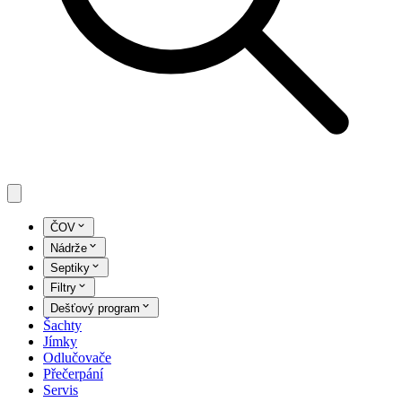
ČOV
Nádrže
Septiky
Filtry
Dešťový program
Šachty
Jímky
Odlučovače
Přečerpání
Servis