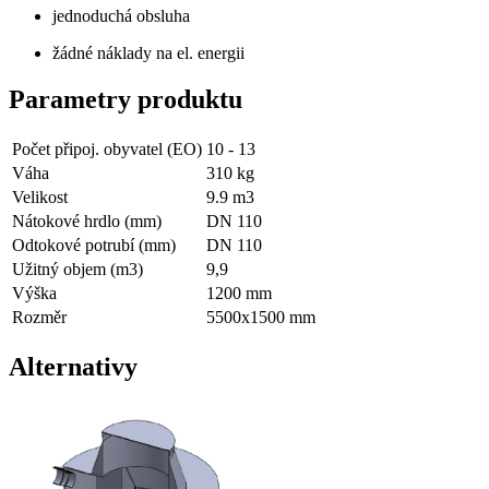
jednoduchá obsluha
žádné náklady na el. energii
Parametry produktu
Počet připoj. obyvatel (EO)
10 - 13
Váha
310
kg
Velikost
9.9
m3
Nátokové hrdlo (mm)
DN 110
Odtokové potrubí (mm)
DN 110
Užitný objem (m3)
9,9
Výška
1200 mm
Rozměr
5500x1500 mm
Alternativy