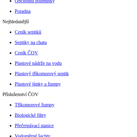
Obchodní podmínky
Poradna
Nejhledanější
Ceník septiků
Septiky na chatu
Ceník ČOV
Plastové nádrže na vodu
Plastový tříkomorový septik
Plastové jímky a žumpy
Příslušenství ČOV
Tříkomorové žumpy
Biologické filtry
Přečerpávací stanice
Vodoměrné šachty