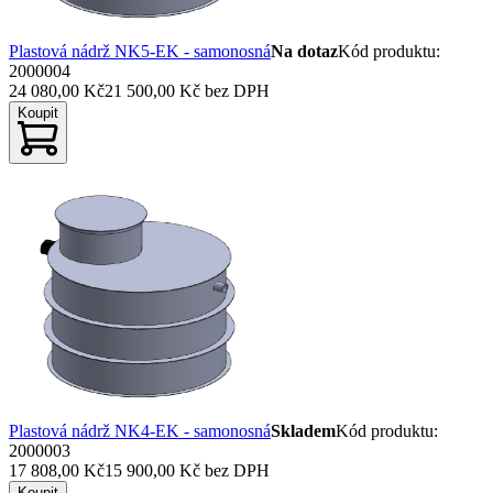
Plastová nádrž NK5-EK - samonosná
Na dotaz
Kód produktu
:
2000004
24 080,00 Kč
21 500,00 Kč
bez DPH
Koupit
Plastová nádrž NK4-EK - samonosná
Skladem
Kód produktu
:
2000003
17 808,00 Kč
15 900,00 Kč
bez DPH
Koupit