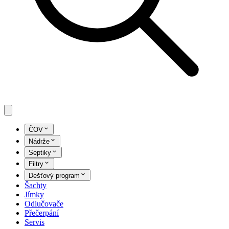
ČOV
Nádrže
Septiky
Filtry
Dešťový program
Šachty
Jímky
Odlučovače
Přečerpání
Servis