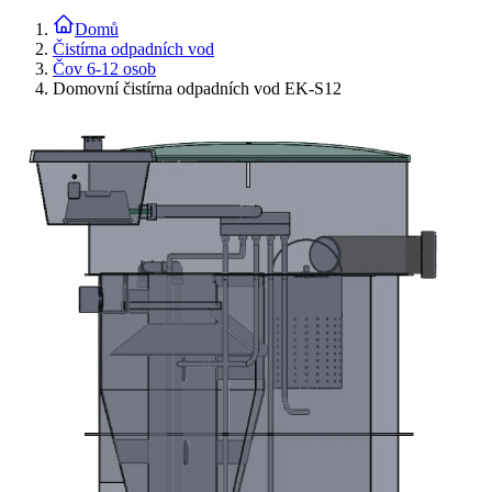
Domů
Čistírna odpadních vod
Čov 6-12 osob
Domovní čistírna odpadních vod EK-S12