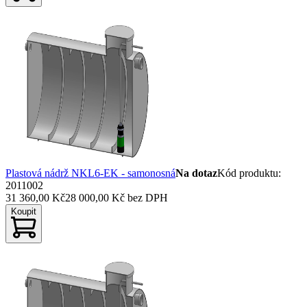
Plastová nádrž NKL6-EK - samonosná
Na dotaz
Kód produktu
:
2011002
31 360,00 Kč
28 000,00 Kč
bez DPH
Koupit