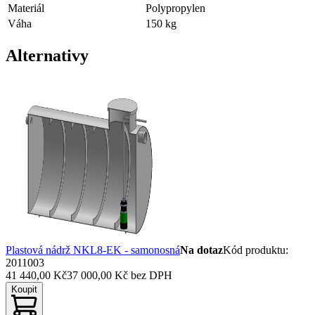
Materiál
Polypropylen
Váha
150
kg
Alternativy
Plastová nádrž NKL8-EK - samonosná
Na dotaz
Kód produktu
:
2011003
41 440,00 Kč
37 000,00 Kč
bez DPH
Koupit