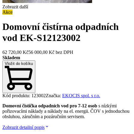
Zobrazit další
Akce
Domovní čistírna odpadních
vod EK-S12
123002
62 720,00 Kč
56 000,00 Kč
bez DPH
Skladem
Vložit do košíku
Kód produktu
:
123002
Značka
:
EKOCIS spol. s r.o.
Domovní čistička odpadních vod pro 7-12 osob
s nízkými
pořizovacími náklady a náklady na el. energii. ČOV s jednoduchou
obsluhou, záručním a pozáručním servisem.
Zobrazit detailní popis