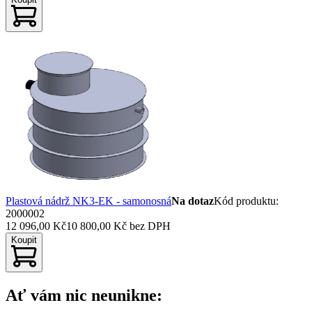
Plastová nádrž NK3-EK - samonosná
Na dotaz
Kód produktu
:
2000002
12 096,00 Kč
10 800,00 Kč
bez DPH
Koupit
Ať vám nic neunikne: