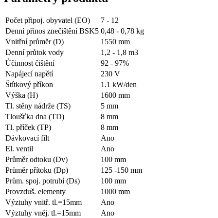
Počet připoj. obyvatel (EO)
7 - 12
Denní přínos znečištění BSK5
0,48 - 0,78 kg
Vnitřní průměr (D)
1550
mm
Denní průtok vody
1,2 - 1,8 m3
Účinnost čištění
92 - 97%
Napájecí napětí
230
V
Štítkový příkon
1.1
kW/den
Výška (H)
1600
mm
Tl. stěny nádrže (TS)
5
mm
Tloušťka dna (TD)
8
mm
Tl. příček (TP)
8
mm
Dávkovací filt
Ano
El. ventil
Ano
Průměr odtoku (Dv)
100
mm
Průměr přítoku (Dp)
125 -150 mm
Prům. spoj. potrubí (Ds)
100
mm
Provzduš. elementy
1000
mm
Výztuhy vnitř. tl.=15mm
Ano
Výztuhy vněj. tl.=15mm
Ano