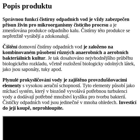
Popis produktu
Správnou funkcí čistírny odpadních vod je vždy zabezpečen
přísun živin
pro mikroorganismy čistícího procesu
a je
zmenšována produkce odpadního kalu. Čistírny této produkce se
nepřetržitě vyrábějí a zdokonalují.
Čištění
domovní čistírny odpadních vod
je založeno na
kombinovaném působení různých anaerobních a aerobních
bakteriálních kultur
. Je tak dosahováno nejvhodnějšího průběhu
biologického rozkladu, včetně rozložení biologicky odolných látek,
jako jsou saponáty, tuky apod.
Plynulé prokysličování vody je zajištěno provzdušňovacími
elementy
s vysokou aerační schopností. Tyto elementy působí jako
míchací systém, který v biozóně vyvolává potřebnou turbulenci
vody a dodávají potřebné množství kyslíku pro tvorbu bakterií.
Čističky odpadních vod jsou jedinečné v mnoha ohledech.
Investicí
do její koupě, neprohloupíte.