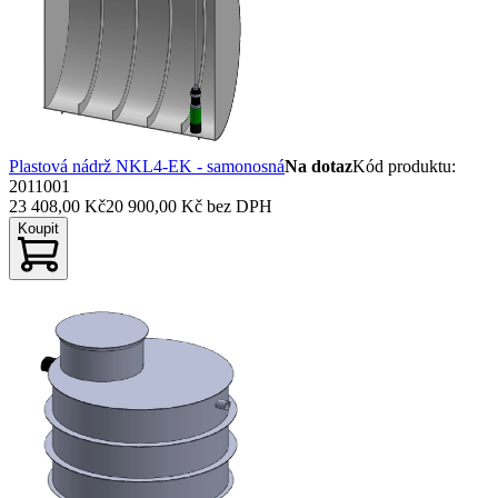
Plastová nádrž NKL4-EK - samonosná
Na dotaz
Kód produktu
:
2011001
23 408,00 Kč
20 900,00 Kč
bez DPH
Koupit