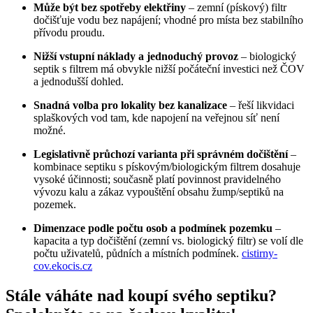
Může být bez spotřeby elektřiny
– zemní (pískový) filtr
dočišťuje vodu bez napájení; vhodné pro místa bez stabilního
přívodu proudu.
Nižší vstupní náklady a jednoduchý provoz
– biologický
septik s filtrem má obvykle nižší počáteční investici než ČOV
a jednodušší dohled.
Snadná volba pro lokality bez kanalizace
– řeší likvidaci
splaškových vod tam, kde napojení na veřejnou síť není
možné.
Legislativně průchozí varianta při správném dočištění
–
kombinace septiku s pískovým/biologickým filtrem dosahuje
vysoké účinnosti; současně platí povinnost pravidelného
vývozu kalu a zákaz vypouštění obsahu žump/septiků na
pozemek.
Dimenzace podle počtu osob a podmínek pozemku
–
kapacita a typ dočištění (zemní vs. biologický filtr) se volí dle
počtu uživatelů, půdních a místních podmínek.
cistirny-
cov.ekocis.cz
Stále váháte nad koupí svého septiku?