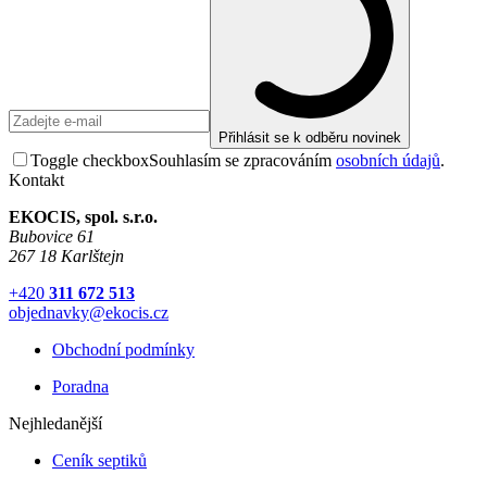
Přihlásit se k odběru novinek
Toggle checkbox
Souhlasím se zpracováním
osobních údajů
.
Kontakt
EKOCIS, spol. s.r.o.
Bubovice 61
267 18 Karlštejn
+420
311 672 513
objednavky@ekocis.cz
Obchodní podmínky
Poradna
Nejhledanější
Ceník septiků