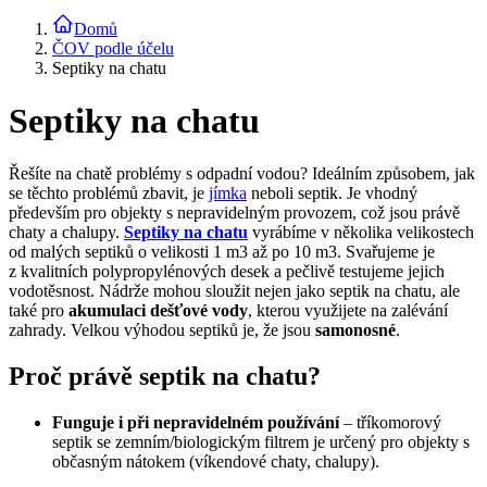
Domů
ČOV podle účelu
Septiky na chatu
Septiky na chatu
Řešíte na chatě problémy s odpadní vodou? Ideálním způsobem, jak
se těchto problémů zbavit, je
jímka
neboli septik. Je vhodný
především pro objekty s nepravidelným provozem, což jsou právě
chaty a chalupy.
Septiky na chatu
vyrábíme v několika velikostech
od malých septiků o velikosti 1 m3 až po 10 m3. Svařujeme je
z kvalitních polypropylénových desek a pečlivě testujeme jejich
vodotěsnost. Nádrže mohou sloužit nejen jako septik na chatu, ale
také pro
akumulaci dešťové vody
, kterou využijete na zalévání
zahrady. Velkou výhodou septiků je, že jsou
samonosné
.
Proč právě septik na chatu?
Funguje i při nepravidelném používání
– tříkomorový
septik se zemním/biologickým filtrem je určený pro objekty s
občasným nátokem (víkendové chaty, chalupy).