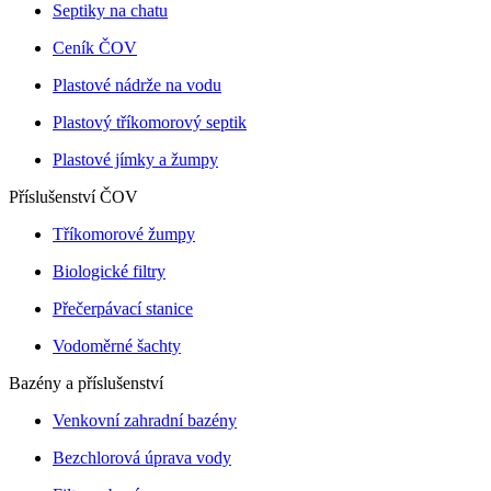
Septiky na chatu
Ceník ČOV
Plastové nádrže na vodu
Plastový tříkomorový septik
Plastové jímky a žumpy
Příslušenství ČOV
Tříkomorové žumpy
Biologické filtry
Přečerpávací stanice
Vodoměrné šachty
Bazény a příslušenství
Venkovní zahradní bazény
Bezchlorová úprava vody