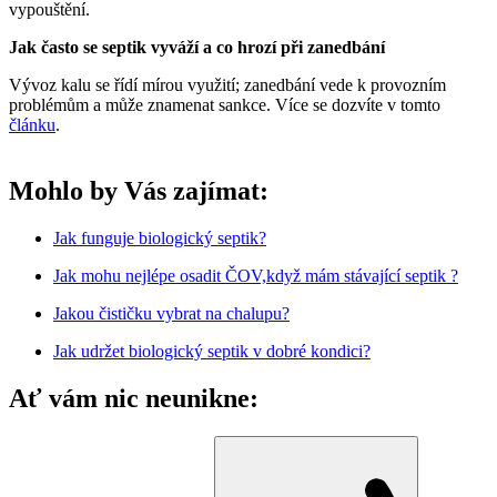
vypouštění.
Jak často se septik vyváží a co hrozí při zanedbání
Vývoz kalu se řídí mírou využití; zanedbání vede k provozním
problémům a může znamenat sankce. Více se dozvíte v tomto
článku
.
Mohlo by Vás zajímat:
Jak funguje biologický septik?
Jak mohu nejlépe osadit ČOV,když mám stávající septik ?
Jakou čističku vybrat na chalupu?
Jak udržet biologický septik v dobré kondici?
Ať vám nic neunikne: