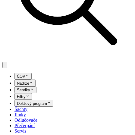
ČOV
Nádrže
Septiky
Filtry
Dešťový program
Šachty
Jímky
Odlučovače
Přečerpání
Servis