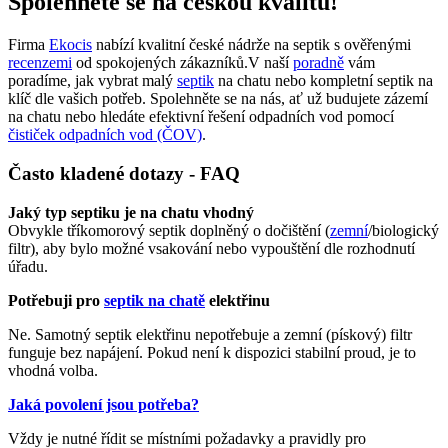
Spolehněte se na českou kvalitu!
Firma
Ekocis
nabízí kvalitní české nádrže na septik s ověřenými
recenzemi
od spokojených zákazníků.V naší
poradně
vám
poradíme, jak vybrat malý
septik
na chatu nebo kompletní septik na
klíč dle vašich potřeb. Spolehněte se na nás, ať už budujete zázemí
na chatu nebo hledáte efektivní řešení odpadních vod pomocí
čističek odpadních vod
(ČOV)
.
Často kladené dotazy - FAQ
Jaký typ septiku je na chatu vhodný
Obvykle tříkomorový septik doplněný o dočištění (
zemní
/biologický
filtr), aby bylo možné vsakování nebo vypouštění dle rozhodnutí
úřadu.
Potřebuji pro
septik na chatě
elektřinu
Ne. Samotný septik elektřinu nepotřebuje a zemní (pískový) filtr
funguje bez napájení. Pokud není k dispozici stabilní proud, je to
vhodná volba.
Jaká povolení jsou potřeba?
Vždy je nutné řídit se místními požadavky a pravidly pro