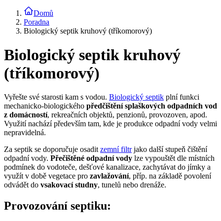
Domů
Poradna
Biologický septik kruhový (tříkomorový)
Biologický septik kruhový
(tříkomorový)
Vyřešte své starosti kam s vodou.
Biologický septik
plní funkci
mechanicko-biologického
předčištění splaškových odpadních vod
z domácností
, rekreačních objektů, penzionů, provozoven, apod.
Využití nachází především tam, kde je produkce odpadní vody velmi
nepravidelná.
Za septik se doporučuje osadit
zemní filtr
jako další stupeň čištění
odpadní vody.
Přečištěné odpadní vody
lze vypouštět dle místních
podmínek do vodoteče, dešťové kanalizace, zachytávat do jímky a
využít v době vegetace pro
zavlažování
, příp. na základě povolení
odvádět do
vsakovací studny
, tunelů nebo drenáže.
Provozování septiku: