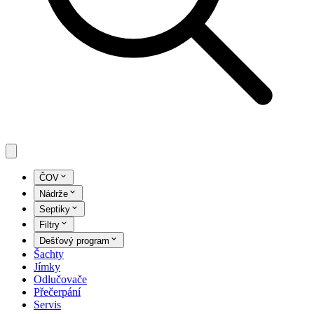
ČOV
Nádrže
Septiky
Filtry
Dešťový program
Šachty
Jímky
Odlučovače
Přečerpání
Servis