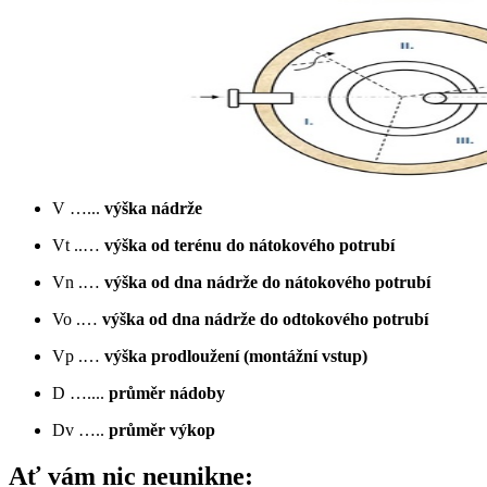
V …...
výška nádrže
Vt ..…
výška od terénu do nátokového potrubí
Vn .…
výška od dna nádrže do nátokového potrubí
Vo .…
výška od dna nádrže do odtokového potrubí
Vp .…
výška prodloužení (montážní vstup)
D …....
průměr nádoby
Dv …..
průměr výkop
Ať vám nic neunikne: