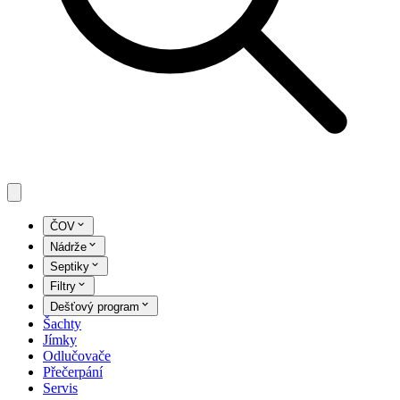
ČOV
Nádrže
Septiky
Filtry
Dešťový program
Šachty
Jímky
Odlučovače
Přečerpání
Servis