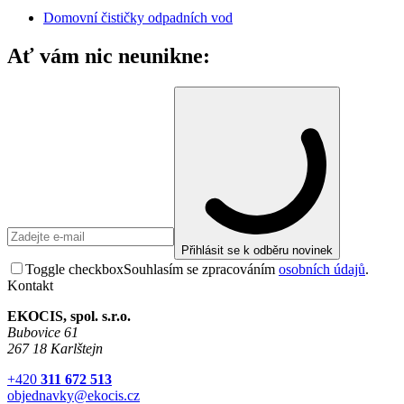
Domovní čističky odpadních vod
Ať vám nic neunikne:
Přihlásit se k odběru novinek
Toggle checkbox
Souhlasím se zpracováním
osobních údajů
.
Kontakt
EKOCIS, spol. s.r.o.
Bubovice 61
267 18 Karlštejn
+420
311 672 513
objednavky@ekocis.cz