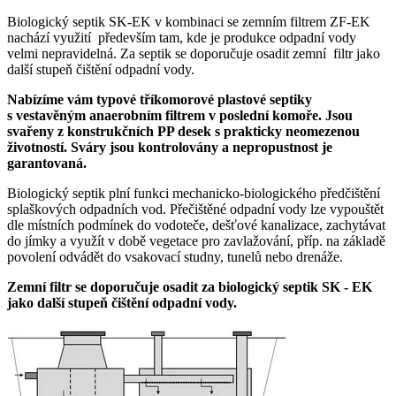
Biologický septik SK-EK v kombinaci se zemním filtrem ZF-EK
nachází využití především tam, kde je produkce odpadní vody
velmi nepravidelná. Za septik se doporučuje osadit zemní filtr jako
další stupeň čištění odpadní vody.
Nabízíme vám typové tříkomorové plastové septiky
s vestavěným anaerobním filtrem v poslední komoře. Jsou
svařeny z konstrukčních PP desek s prakticky neomezenou
životností. Sváry jsou kontrolovány a nepropustnost je
garantovaná.
Biologický septik plní funkci mechanicko-biologického předčištění
splaškových odpadních vod. Přečištěné odpadní vody lze vypouštět
dle místních podmínek do vodoteče, dešťové kanalizace, zachytávat
do jímky a využít v době vegetace pro zavlažování, příp. na základě
povolení odvádět do vsakovací studny, tunelů nebo drenáže.
Zemní filtr se doporučuje osadit za biologický septik SK - EK
jako další stupeň čištění odpadní vody.