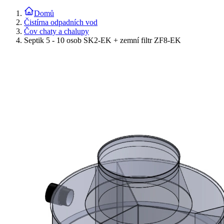
Domů
Čistírna odpadních vod
Čov chaty a chalupy
Septik 5 - 10 osob SK2-EK + zemní filtr ZF8-EK