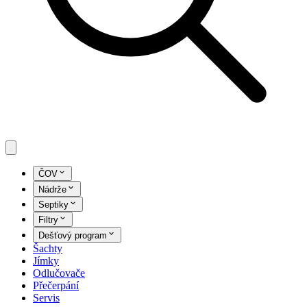
ČOV
Nádrže
Septiky
Filtry
Dešťový program
Šachty
Jímky
Odlučovače
Přečerpání
Servis