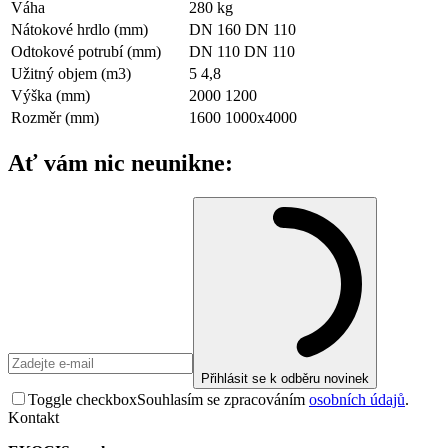
Váha
280
kg
Nátokové hrdlo (mm)
DN 160 DN 110
Odtokové potrubí (mm)
DN 110 DN 110
Užitný objem (m3)
5 4,8
Výška (mm)
2000 1200
Rozměr (mm)
1600 1000x4000
Ať vám nic neunikne:
Přihlásit se k odběru novinek
Toggle checkbox
Souhlasím se zpracováním
osobních údajů
.
Kontakt