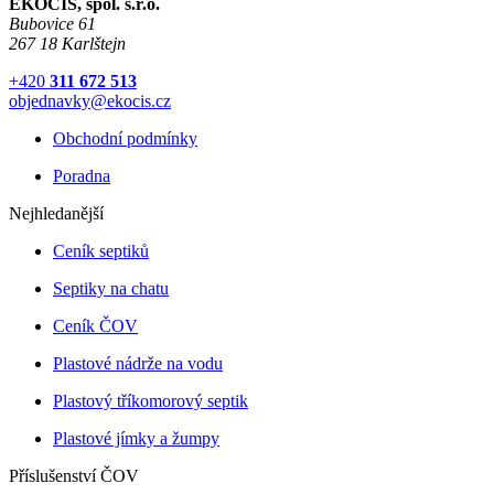
EKOCIS, spol. s.r.o.
Bubovice 61
267 18 Karlštejn
+420
311 672 513
objednavky@ekocis.cz
Obchodní podmínky
Poradna
Nejhledanější
Ceník septiků
Septiky na chatu
Ceník ČOV
Plastové nádrže na vodu
Plastový tříkomorový septik
Plastové jímky a žumpy
Příslušenství ČOV