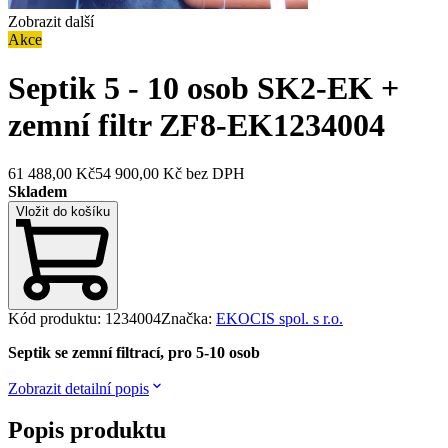
Zobrazit další
Akce
Septik 5 - 10 osob SK2-EK +
zemní filtr ZF8-EK
1234004
61 488,00 Kč
54 900,00 Kč
bez DPH
Skladem
Vložit do košíku
Kód produktu
:
1234004
Značka
:
EKOCIS spol. s r.o.
Septik se zemní filtrací, pro 5-10 osob
Zobrazit detailní popis
Popis produktu