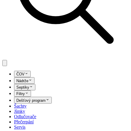
ČOV
Nádrže
Septiky
Filtry
Dešťový program
Šachty
Jímky
Odlučovače
Přečerpání
Servis