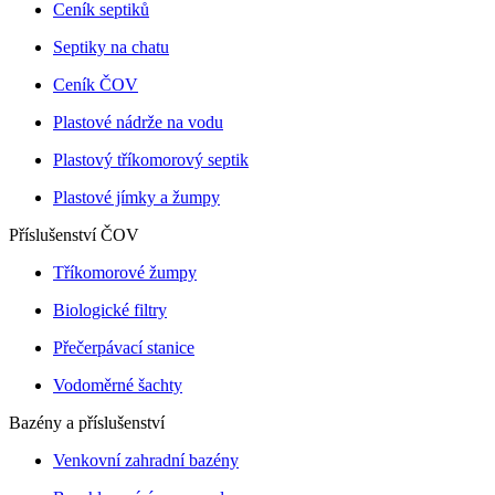
Ceník septiků
Septiky na chatu
Ceník ČOV
Plastové nádrže na vodu
Plastový tříkomorový septik
Plastové jímky a žumpy
Příslušenství ČOV
Tříkomorové žumpy
Biologické filtry
Přečerpávací stanice
Vodoměrné šachty
Bazény a příslušenství
Venkovní zahradní bazény