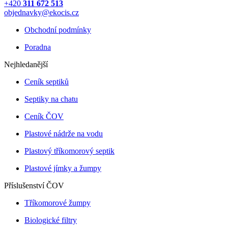
+420
311 672 513
objednavky@ekocis.cz
Obchodní podmínky
Poradna
Nejhledanější
Ceník septiků
Septiky na chatu
Ceník ČOV
Plastové nádrže na vodu
Plastový tříkomorový septik
Plastové jímky a žumpy
Příslušenství ČOV
Tříkomorové žumpy
Biologické filtry