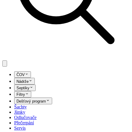
ČOV
Nádrže
Septiky
Filtry
Dešťový program
Šachty
Jímky
Odlučovače
Přečerpání
Servis