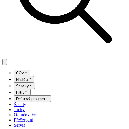
ČOV
Nádrže
Septiky
Filtry
Dešťový program
Šachty
Jímky
Odlučovače
Přečerpání
Servis