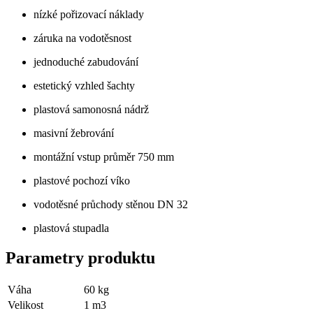
nízké pořizovací náklady
záruka na vodotěsnost
jednoduché zabudování
estetický vzhled šachty
plastová samonosná nádrž
masivní žebrování
montážní vstup průměr 750 mm
plastové pochozí víko
vodotěsné průchody stěnou DN 32
plastová stupadla
Parametry produktu
Váha
60
kg
Velikost
1
m3