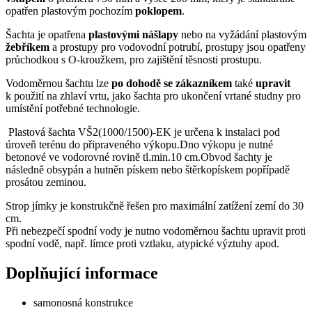
opatřen plastovým pochozím
poklopem
.
Šachta je opatřena
plastovými nášlapy
nebo na vyžádání plastovým
žebříkem
a prostupy pro vodovodní potrubí, prostupy jsou opatřeny
průchodkou s O-kroužkem, pro zajištění těsnosti prostupu.
Vodoměrnou šachtu lze
po dohodě se
zákazníkem
také
upravit
k použití na zhlaví vrtu, jako šachta pro ukončení vrtané studny pro
umístění potřebné technologie.
Plastová šachta VŠ2(1000/1500)-EK je určena k instalaci pod
úroveň terénu do připraveného výkopu.Dno výkopu je nutné
betonové ve vodorovné rovině tl.min.10 cm.Obvod šachty je
následně obsypán a hutněn pískem nebo štěrkopískem popřípadě
prosátou zeminou.
Strop jímky je konstrukčně řešen pro maximální zatížení zemí do 30
cm.
Při nebezpečí spodní vody je nutno vodoměrnou šachtu upravit proti
spodní vodě, např. límce proti vztlaku, atypické výztuhy apod.
Doplňující informace
samonosná konstrukce