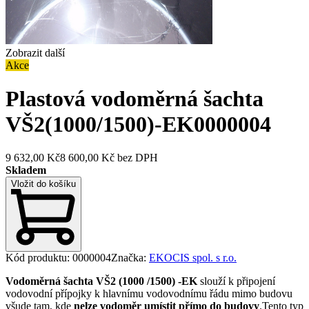
Zobrazit další
Akce
Plastová vodoměrná šachta
VŠ2(1000/1500)-EK
0000004
9 632,00 Kč
8 600,00 Kč
bez DPH
Skladem
Vložit do košíku
Kód produktu
:
0000004
Značka
:
EKOCIS spol. s r.o.
Vodoměrná šachta VŠ2 (1000 /1500) -EK
slouží k připojení
vodovodní přípojky k hlavnímu vodovodnímu řádu mimo budovu
všude tam, kde
nelze vodoměr umístit přímo do budovy
.Tento typ