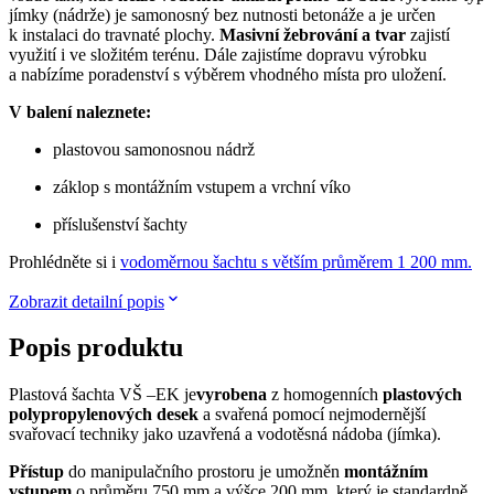
jímky (nádrže) je samonosný bez nutnosti betonáže a je určen
k instalaci do travnaté plochy.
Masivní žebrování a tvar
zajistí
využití i ve složitém terénu. Dále zajistíme dopravu výrobku
a nabízíme poradenství s výběrem vhodného místa pro uložení.
V balení naleznete:
plastovou samonosnou nádrž
záklop s montážním vstupem a vrchní víko
příslušenství šachty
Prohlédněte si i
vodoměrnou šachtu s větším průměrem 1 200 mm.
Zobrazit detailní popis
Popis produktu
Plastová šachta VŠ –EK je
vyrobena
z homogenních
plastových
polypropylenových desek
a svařená pomocí nejmodernější
svařovací techniky jako uzavřená a vodotěsná nádoba (jímka).
Přístup
do manipulačního prostoru je umožněn
montážním
vstupem
o průměru 750 mm a výšce 200 mm, který je standardně