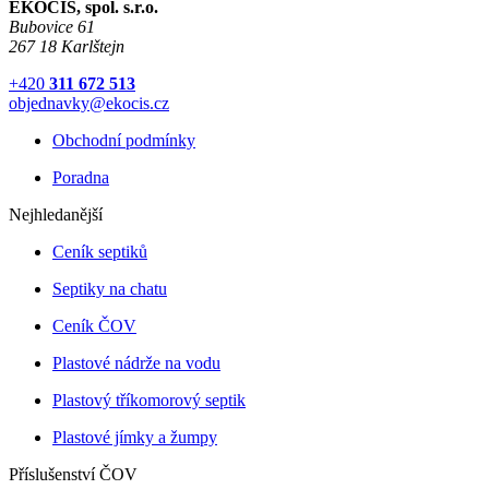
EKOCIS, spol. s.r.o.
Bubovice 61
267 18 Karlštejn
+420
311 672 513
objednavky@ekocis.cz
Obchodní podmínky
Poradna
Nejhledanější
Ceník septiků
Septiky na chatu
Ceník ČOV
Plastové nádrže na vodu
Plastový tříkomorový septik
Plastové jímky a žumpy
Příslušenství ČOV