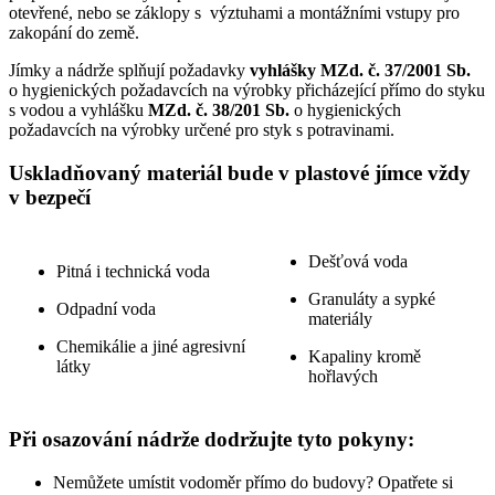
otevřené, nebo se záklopy s výztuhami a montážními vstupy pro
zakopání do země.
Jímky a nádrže splňují požadavky
vyhlášky MZd. č. 37/2001 Sb.
o hygienických požadavcích na výrobky přicházející přímo do styku
s vodou a vyhlášku
MZd. č. 38/201 Sb.
o hygienických
požadavcích na výrobky určené pro styk s potravinami.
Uskladňovaný materiál bude v plastové jímce vždy
v bezpečí
Dešťová voda
Pitná i technická voda
Granuláty a sypké
Odpadní voda
materiály
Chemikálie a jiné agresivní
Kapaliny kromě
látky
hořlavých
Při osazování nádrže dodržujte tyto pokyny:
Nemůžete umístit vodoměr přímo do budovy? Opatřete si