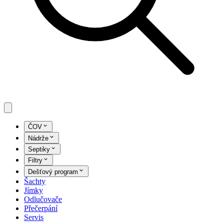
ČOV
Nádrže
Septiky
Filtry
Dešťový program
Šachty
Jímky
Odlučovače
Přečerpání
Servis