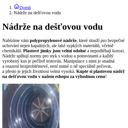
Domů
Nádrže na dešťovou vodu
Nádrže na dešťovou vodu
Nabízíme vám
polypropylenové nádrže
, které slouží pro bezpečné
uchování nejen kapalných, ale také sypkých materiálů, včetně
chemikálií.
Plastové jímky jsou velmi odolné
a nepodléhají korozi.
Nádrže splňují normy pro styk s vodou a potravinami a každý
vyrobený kus je pečlivě testován. Manipulace s nimi je snadná
a osazení bezproblémové, není nutné o ně speciálně pečovat,
a přesto je jejich životnost velmi vysoká.
Kupte si plastovou nádrž
na dešťovou vodu v našem eshopu za výhodnou cenu
!