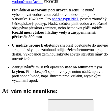
vodoměrnou šachtu
EKOCIS!
Provádíte-li
osazování pod úroveň terénu
, je nutné
vybetonovat vodorovnou základovou desku pod jímku
o tloušťce 10-20 cm. Pro
nádrže typu NKL
postačí zhutněný
štěrkopískový podsyp. Nádrž začněte plnit vodou a současně
obsypávat přesátou zeminou, nebo betonovat plášť nádrže.
Rozdíl mezi výškou hladiny vody a zásypem nemá
překročit 300 mm
.
U
nádrže určené k obetonování
plášť obetonujte do úrovně
stropní desky a po zatuhnutí odlijte železobetonovou stropní
desku. Vykopanou zeminou zakryjte zbytek stavební jámy do
úrovně terénu.
Zakrytí nádrže musí být opatřeno
snadno odnímatelným
krytem
. Při nebezpečí spodní vody je nutno nádrž upravit
proti spodní vodě, např. límcem proti vztlaku, atypickými
výztuhami apod.
Ať vám nic neunikne: