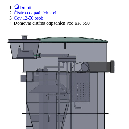
Domů
Čistírna odpadních vod
Čov 12-50 osob
Domovní čistírna odpadních vod EK-S50