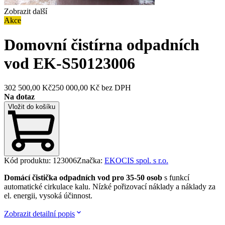
Zobrazit další
Akce
Domovní čistírna odpadních
vod EK-S50
123006
302 500,00 Kč
250 000,00 Kč
bez DPH
Na dotaz
Vložit do košíku
Kód produktu
:
123006
Značka
:
EKOCIS spol. s r.o.
Domácí čistička odpadních vod pro 35-50 osob
s funkcí
automatické cirkulace kalu. Nízké pořizovací náklady a náklady za
el. energii, vysoká účinnost.
Zobrazit detailní popis