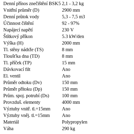
Denní přínos znečištění BSK5
2,1 - 3,2 kg
Vnitřní průměr (D)
2900
mm
Denní průtok vody
5,3 - 7,5 m3
Účinnost čištění
92 - 97%
Napájecí napětí
230
V
Štítkový příkon
5.3
kW/den
Výška (H)
2000
mm
Tl. stěny nádrže (TS)
8
mm
Tloušťka dna (TD)
8
mm
Tl. příček (TP)
15
mm
Dávkovací filt
Ano
El. ventil
Ano
Průměr odtoku (Dv)
150
mm
Průměr přítoku (Dp)
150 mm
Prům. spoj. potrubí (Ds)
100
mm
Provzduš. elementy
4000
mm
Výztuhy vnitř. tl.=15mm
Ano
Výztuhy vněj. tl.=15mm
Ano
Materiál
Polypropylen
Váha
290
kg