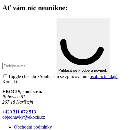
Ať vám nic neunikne:
Přihlásit se k odběru novinek
Toggle checkbox
Souhlasím se zpracováním
osobních údajů
.
Kontakt
EKOCIS, spol. s.r.o.
Bubovice 61
267 18 Karlštejn
+420
311 672 513
objednavky@ekocis.cz
Obchodní podmínky