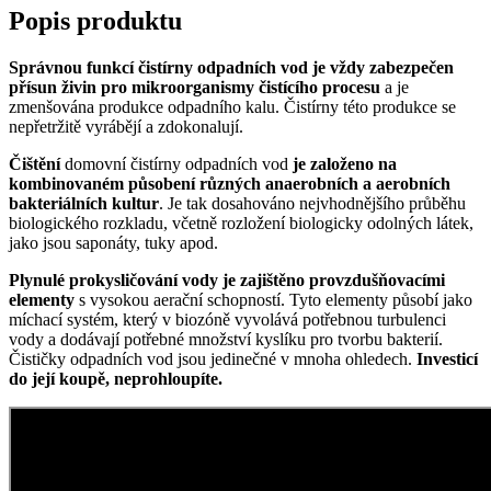
Popis produktu
Správnou funkcí čistírny odpadních vod je vždy zabezpečen
přísun živin
pro mikroorganismy čistícího procesu
a je
zmenšována produkce odpadního kalu. Čistírny této produkce se
nepřetržitě vyrábějí a zdokonalují.
Čištění
domovní čistírny odpadních vod
je založeno na
kombinovaném působení různých anaerobních a aerobních
bakteriálních kultur
. Je tak dosahováno nejvhodnějšího průběhu
biologického rozkladu, včetně rozložení biologicky odolných látek,
jako jsou saponáty, tuky apod.
Plynulé prokysličování vody je zajištěno provzdušňovacími
elementy
s vysokou aerační schopností. Tyto elementy působí jako
míchací systém, který v biozóně vyvolává potřebnou turbulenci
vody a dodávají potřebné množství kyslíku pro tvorbu bakterií.
Čističky odpadních vod jsou jedinečné v mnoha ohledech.
Investicí
do její koupě, neprohloupíte.