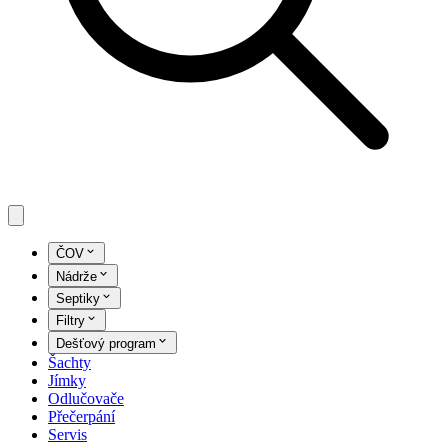
ČOV
Nádrže
Septiky
Filtry
Dešťový program
Šachty
Jímky
Odlučovače
Přečerpání
Servis