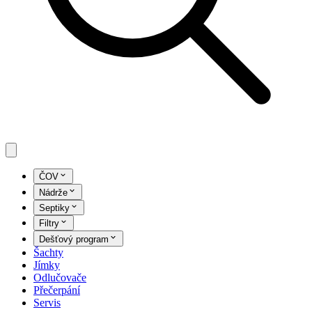
ČOV
Nádrže
Septiky
Filtry
Dešťový program
Šachty
Jímky
Odlučovače
Přečerpání
Servis