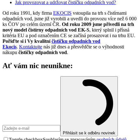
Jak provozovat a udržovat čističku odpadních vod?
Od roku 1991, kdy firma
EKOCIS
vstoupila na trh s čistírnami
odpadních vod, jsme již vyrobili a uvedli do provozu více než 6 000
ks ČOV po celém území ČR.
Od roku 2009 jsme přivedli na trh
nový model čistírny odpadních vod EK-S
, který splnil i přísná
kritéria EU a pod označením CE se začíná prosazovat i na trhu EU.
Pořiďte si i Vy kvalitní
čističku odpadních vod
Ekocis
.
Kontaktujte
nás již dnes a přesvědčte se o výhodnosti
nákupu
čističky odpadních vod
.
Ať vám nic neunikne:
Přihlásit se k odběru novinek
Toggle checkbox
Souhlasím se zpracováním
osobních údajů
.