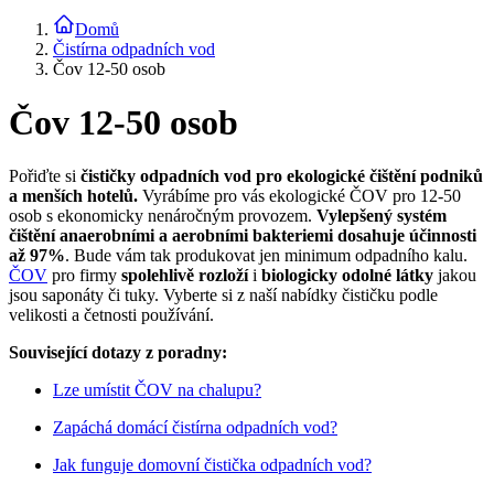
Domů
Čistírna odpadních vod
Čov 12-50 osob
Čov 12-50 osob
Pořiďte si
čističky odpadních vod pro ekologické čištění podniků
a menších hotelů.
Vyrábíme pro vás ekologické ČOV pro 12-50
osob s ekonomicky nenáročným provozem.
Vylepšený systém
čištění anaerobními a aerobními bakteriemi dosahuje účinnosti
až 97%
. Bude vám tak produkovat jen minimum odpadního kalu.
ČOV
pro firmy
spolehlivě rozloží
i
biologicky odolné látky
jakou
jsou saponáty či tuky. Vyberte si z naší nabídky čističku podle
velikosti a četnosti používání.
Související dotazy z poradny:
Lze umístit ČOV na chalupu?
Zapáchá domácí čistírna odpadních vod?
Jak funguje domovní čistička odpadních vod?