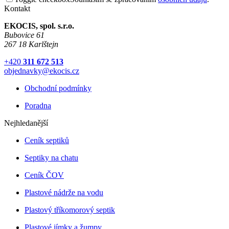
Kontakt
EKOCIS, spol. s.r.o.
Bubovice 61
267 18 Karlštejn
+420
311 672 513
objednavky@ekocis.cz
Obchodní podmínky
Poradna
Nejhledanější
Ceník septiků
Septiky na chatu
Ceník ČOV
Plastové nádrže na vodu
Plastový tříkomorový septik
Plastové jímky a žumpy