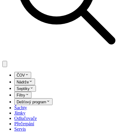
ČOV
Nádrže
Septiky
Filtry
Dešťový program
Šachty
Jímky
Odlučovače
Přečerpání
Servis