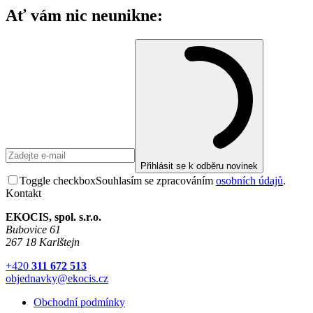
Ať vám nic neunikne:
Přihlásit se k odběru novinek
Toggle checkbox
Souhlasím se zpracováním
osobních údajů
.
Kontakt
EKOCIS, spol. s.r.o.
Bubovice 61
267 18 Karlštejn
+420
311 672 513
objednavky@ekocis.cz
Obchodní podmínky