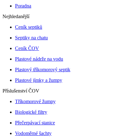
Poradna
Nejhledanější
Ceník septiků
Septiky na chatu
Ceník ČOV
Plastové nádrže na vodu
Plastový tříkomorový septik
Plastové jímky a žumpy
Příslušenství ČOV
Tříkomorové žumpy
Biologické filtry
Přečerpávací stanice
Vodoměrné šachty