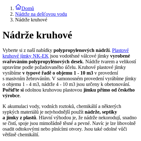
Domů
Nádrže na dešťovou vodu
Nádrže kruhové
Nádrže kruhové
Vyberte si z naší nabídky
polypropylenových nádrží
.
Plastové
kruhové jímky NK-EK
jsou vodotěsné válcové jímky
vyrobené
svařováním polypropylénových desek
. Nádrže tvarem a velikostí
upravíme podle požadovaného účelu. Kruhové plastové jímky
vyrábíme
v typové řadě o objemu 1 - 10 m3
v provedení
s masivním žebrováním. V samonosném provedení vyrábíme jímky
o objemu 1 - 4 m3, nádrže 4 - 10 m3 jsou určeny k obetonování.
Pořiďte si
odolnou kruhovou plastovou
jímku přímo od českého
výrobce
.
K akumulaci vody, vodních roztoků, chemikálií a některých
sypkých materiálů je nejvhodnější použít
nádrže, septiky
a jímky z plastů
. Hlavní výhodou je, že nádrže nekorodují, snadno
se čistí, spoje jsou mimořádně těsné a pevné. Navíc je lze libovolně
osadit odtokovými nebo plnícími otvory. Jsou také odolné vůči
většině chemikálií.