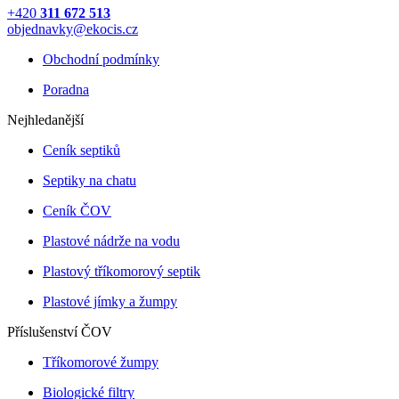
+420
311 672 513
objednavky@ekocis.cz
Obchodní podmínky
Poradna
Nejhledanější
Ceník septiků
Septiky na chatu
Ceník ČOV
Plastové nádrže na vodu
Plastový tříkomorový septik
Plastové jímky a žumpy
Příslušenství ČOV
Tříkomorové žumpy
Biologické filtry