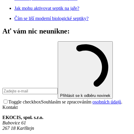
Jak mohu aktivovat septik na jaře?
Čím se liší moderní biologické septiky?
Ať vám nic neunikne:
Přihlásit se k odběru novinek
Toggle checkbox
Souhlasím se zpracováním
osobních údajů
.
Kontakt
EKOCIS, spol. s.r.o.
Bubovice 61
267 18 Karlštejn