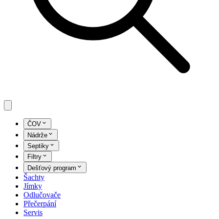
ČOV
Nádrže
Septiky
Filtry
Dešťový program
Šachty
Jímky
Odlučovače
Přečerpání
Servis