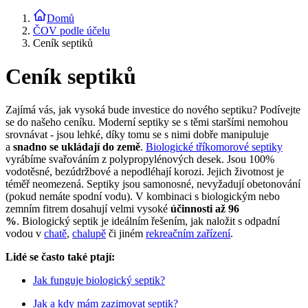
Domů
ČOV podle účelu
Ceník septiků
Ceník septiků
Zajímá vás, jak vysoká bude investice do nového septiku? Podívejte
se do našeho ceníku. Moderní septiky se s těmi staršími nemohou
srovnávat - jsou lehké, díky tomu se s nimi dobře manipuluje
a
snadno se ukládají do země
.
Biologické tříkomorové septiky
vyrábíme svařováním z polypropylénových desek. Jsou 100%
vodotěsné, bezúdržbové a nepodléhají korozi. Jejich životnost je
téměř neomezená. Septiky jsou samonosné, nevyžadují obetonování
(pokud nemáte spodní vodu). V kombinaci s biologickým nebo
zemním fitrem dosahují velmi vysoké
účinnosti až 96
%
. Biologický septik je ideálním řešením, jak naložit s odpadní
vodou v
chatě
,
chalupě
či jiném
rekreačním zařízení
.
Lidé se často také ptají:
Jak funguje biologický septik?
Jak a kdy mám zazimovat septik?