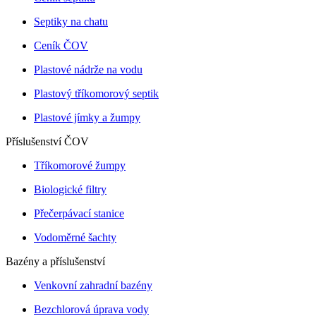
Septiky na chatu
Ceník ČOV
Plastové nádrže na vodu
Plastový tříkomorový septik
Plastové jímky a žumpy
Příslušenství ČOV
Tříkomorové žumpy
Biologické filtry
Přečerpávací stanice
Vodoměrné šachty
Bazény a příslušenství
Venkovní zahradní bazény
Bezchlorová úprava vody