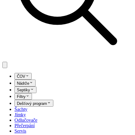
ČOV
Nádrže
Septiky
Filtry
Dešťový program
Šachty
Jímky
Odlučovače
Přečerpání
Servis