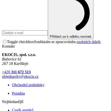
Přihlásit se k odběru novinek
Toggle checkbox
Souhlasím se zpracováním
osobních údajů
.
Kontakt
EKOCIS, spol. s.r.o.
Bubovice 61
267 18 Karlštejn
+420
311 672 513
objednavky@ekocis.cz
Obchodní podmínky
Poradna
Nejhledanější
Ceník septiků