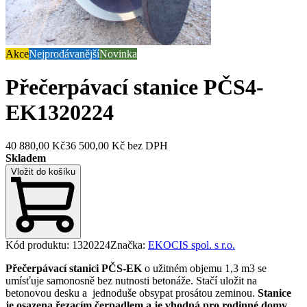
Akce
Nejprodávanější
Novinka
Přečerpávací stanice PČS4-
EK
1320224
40 880,00 Kč
36 500,00 Kč
bez DPH
Skladem
Vložit do košíku
Kód produktu
:
1320224
Značka
:
EKOCIS spol. s r.o.
Přečerpávací stanici PČS-EK
o užitném objemu 1,3 m3 se
umísťuje samonosně bez nutnosti betonáže. Stačí uložit na
betonovou desku a jednoduše obsypat prosátou zeminou.
Stanice
je osazena řezacím čerpadlem a je vhodná pro rodinné domy,