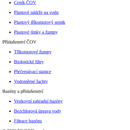
Ceník ČOV
Plastové nádrže na vodu
Plastový tříkomorový septik
Plastové jímky a žumpy
Příslušenství ČOV
Tříkomorové žumpy
Biologické filtry
Přečerpávací stanice
Vodoměrné šachty
Bazény a příslušenství
Venkovní zahradní bazény
Bezchlorová úprava vody
Filtrace bazénu