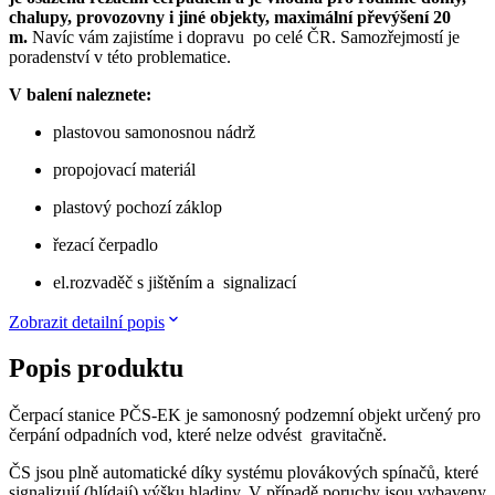
chalupy, provozovny i jiné objekty, maximální převýšení 20
m.
Navíc vám zajistíme i dopravu po celé ČR. Samozřejmostí je
poradenství v této problematice.
V balení naleznete:
plastovou samonosnou nádrž
propojovací materiál
plastový pochozí záklop
řezací čerpadlo
el.rozvaděč s jištěním a signalizací
Zobrazit detailní popis
Popis produktu
Čerpací stanice PČS-EK je samonosný podzemní objekt určený pro
čerpání odpadních vod, které nelze odvést gravitačně.
ČS jsou plně automatické díky systému plovákových spínačů, které
signalizují (hlídají) výšku hladiny. V případě poruchy jsou vybaveny