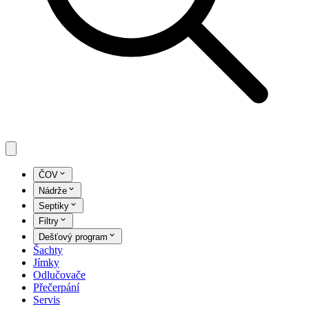
ČOV
Nádrže
Septiky
Filtry
Dešťový program
Šachty
Jímky
Odlučovače
Přečerpání
Servis