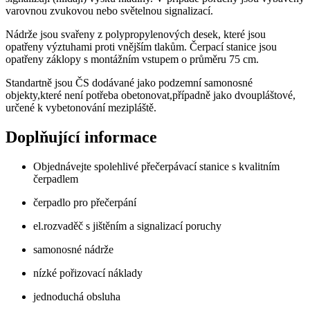
varovnou zvukovou nebo světelnou signalizací.
Nádrže jsou svařeny z polypropylenových desek, které jsou
opatřeny výztuhami proti vnějším tlakům. Čerpací stanice jsou
opatřeny záklopy s montážním vstupem o průměru 75 cm.
Standartně jsou ČS dodávané jako podzemní samonosné
objekty,které není potřeba obetonovat,případně jako dvoupláštové,
určené k vybetonování mezipláště.
Doplňující informace
Objednávejte spolehlivé přečerpávací stanice s kvalitním
čerpadlem
čerpadlo pro přečerpání
el.rozvaděč s jištěním a signalizací poruchy
samonosné nádrže
nízké pořizovací náklady
jednoduchá obsluha