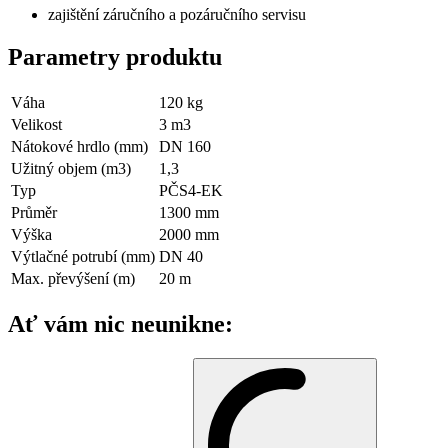
zajištění záručního a pozáručního servisu
Parametry produktu
Váha
120
kg
Velikost
3
m3
Nátokové hrdlo (mm)
DN 160
Užitný objem (m3)
1,3
Typ
PČS4-EK
Průměr
1300 mm
Výška
2000 mm
Výtlačné potrubí (mm)
DN 40
Max. převýšení (m)
20
m
Ať vám nic neunikne: