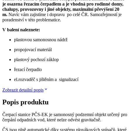
je osazena řezacím čerpadlem a je vhodná pro rodinné domy,
chalupy, provozovny i jiné objekty, maximální převýšení 20
m.
Navíc vám zajistíme i dopravu po celé ČR. Samozřejmostí je
poradenství v této problematice.
V balení naleznete:
plastovou samonosnou nádrž
propojovací materiál
plastový pochozí záklop
řezací čerpadlo
el.rozvaděč s jištěním a signalizací
Zobrazit detailní popis
Popis produktu
Čerpací stanice PČS-EK je samonosný podzemní objekt určený pro
čerpání odpadních vod, které nelze odvést gravitačně.
ČS jsou plně automatické díky systému plovákových spínačů, které