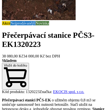
Akce
Nejprodávanější
Novinka
Přečerpávací stanice PČS3-
EK
1320223
38 080,00 Kč
34 000,00 Kč
bez DPH
Skladem
Vložit do košíku
Kód produktu
:
1320223
Značka
:
EKOCIS spol. s r.o.
Přečerpávací stanici PČS-EK
o užitném objemu 0,8 m3 se
umísťuje samonosně bez nutnosti betonáže. Stačí uložit na
betonovou desku a jednoduše obsypat prosátou zeminou.
Stanice