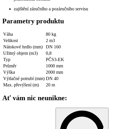
zajištění záručního a pozáručního servisu
Parametry produktu
Váha
80
kg
Velikost
2
m3
Nátokové hrdlo (mm)
DN 160
Užitný objem (m3)
0,8
Typ
PČS3-EK
Průměr
1000 mm
Výška
2000 mm
Výtlačné potrubí (mm)
DN 40
Max. převýšení (m)
20
m
Ať vám nic neunikne: