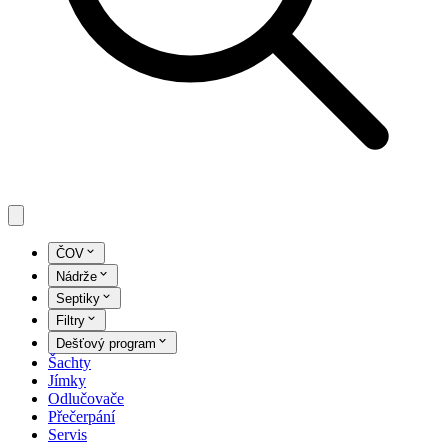
ČOV
Nádrže
Septiky
Filtry
Dešťový program
Šachty
Jímky
Odlučovače
Přečerpání
Servis