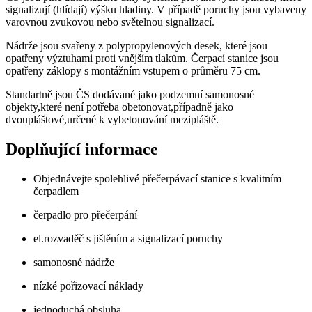
signalizují (hlídají) výšku hladiny. V případě poruchy jsou vybaveny
varovnou zvukovou nebo světelnou signalizací.
Nádrže jsou svařeny z polypropylenových desek, které jsou
opatřeny výztuhami proti vnějším tlakům. Čerpací stanice jsou
opatřeny záklopy s montážním vstupem o průměru 75 cm.
Standartně jsou ČS dodávané jako podzemní samonosné
objekty,které není potřeba obetonovat,případně jako
dvoupláštové,určené k vybetonování mezipláště.
Doplňující informace
Objednávejte spolehlivé přečerpávací stanice s kvalitním
čerpadlem
čerpadlo pro přečerpání
el.rozvaděč s jištěním a signalizací poruchy
samonosné nádrže
nízké pořizovací náklady
jednoduchá obsluha