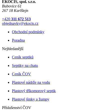
EKOCIS, spol. s.r.o.
Bubovice 61
267 18 Karlštejn
+420
311 672 513
objednavky@ekocis.cz
Obchodní podmínky
Poradna
Nejhledanější
Ceník septiků
Septiky na chatu
Ceník ČOV
Plastové nádrže na vodu
Plastový tříkomorový septik
Plastové jímky a žumpy
Příslušenství ČOV