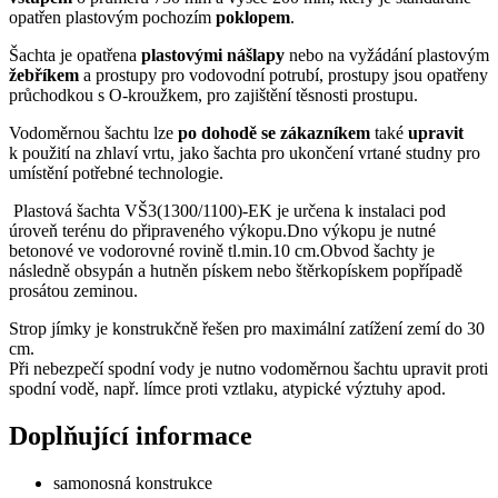
opatřen plastovým pochozím
poklopem
.
Šachta je opatřena
plastovými nášlapy
nebo na vyžádání plastovým
žebříkem
a prostupy pro vodovodní potrubí, prostupy jsou opatřeny
průchodkou s O-kroužkem, pro zajištění těsnosti prostupu.
Vodoměrnou šachtu lze
po dohodě se
zákazníkem
také
upravit
k použití na zhlaví vrtu, jako šachta pro ukončení vrtané studny pro
umístění potřebné technologie.
Plastová šachta VŠ3(1300/1100)-EK je určena k instalaci pod
úroveň terénu do připraveného výkopu.Dno výkopu je nutné
betonové ve vodorovné rovině tl.min.10 cm.Obvod šachty je
následně obsypán a hutněn pískem nebo štěrkopískem popřípadě
prosátou zeminou.
Strop jímky je konstrukčně řešen pro maximální zatížení zemí do 30
cm.
Při nebezpečí spodní vody je nutno vodoměrnou šachtu upravit proti
spodní vodě, např. límce proti vztlaku, atypické výztuhy apod.
Doplňující informace
samonosná konstrukce