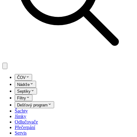
ČOV
Nádrže
Septiky
Filtry
Dešťový program
Šachty
Jímky
Odlučovače
Přečerpání
Servis