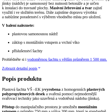
jímky (nádrže) je samonosný bez nutnosti betonáže a je určen
k instalaci do travnaté plochy.
Masivní žebrování a tvar
zajistí
využití i ve složitém terénu. Dále zajistíme dopravu výrobku
a nabízíme poradenství s výběrem vhodného místa pro uložení.
V balení naleznete:
plastovou samonosnou nádrž
záklop s montážním vstupem a vrchní víko
příslušenství šachty
Prohlédněte si i
vodoměrnou šachtu s větším průměrem 1 500 mm.
Zobrazit detailní popis
Popis produktu
Plastová šachta VŠ –EK je
vyrobena
z homogenních
plastových
polypropylenových desek
a svařená pomocí nejmodernější
svařovací techniky jako uzavřená a vodotěsná nádoba (jímka).
Přístup
do manipulačního prostoru je umožněn
montážním
vstupem
o průměru 750 mm a výšce 200 mm, který je standardně