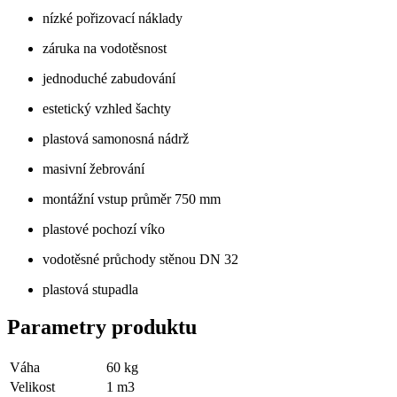
nízké pořizovací náklady
záruka na vodotěsnost
jednoduché zabudování
estetický vzhled šachty
plastová samonosná nádrž
masivní žebrování
montážní vstup průměr 750 mm
plastové pochozí víko
vodotěsné průchody stěnou DN 32
plastová stupadla
Parametry produktu
Váha
60
kg
Velikost
1
m3