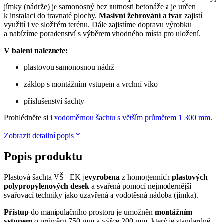
jímky (nádrže) je samonosný bez nutnosti betonáže a je určen
k instalaci do travnaté plochy.
Masivní žebrování a tvar
zajistí
využití i ve složitém terénu. Dále zajistíme dopravu výrobku
a nabízíme poradenství s výběrem vhodného místa pro uložení.
V balení naleznete:
plastovou samonosnou nádrž
záklop s montážním vstupem a vrchní víko
příslušenství šachty
Prohlédněte si i
vodoměrnou šachtu s větším průměrem 1 300 mm.
Zobrazit detailní popis
Popis produktu
Plastová šachta VŠ –EK je
vyrobena
z homogenních
plastových
polypropylenových desek
a svařená pomocí nejmodernější
svařovací techniky jako uzavřená a vodotěsná nádoba (jímka).
Přístup
do manipulačního prostoru je umožněn
montážním
vstupem
o průměru 750 mm a výšce 200 mm, který je standardně