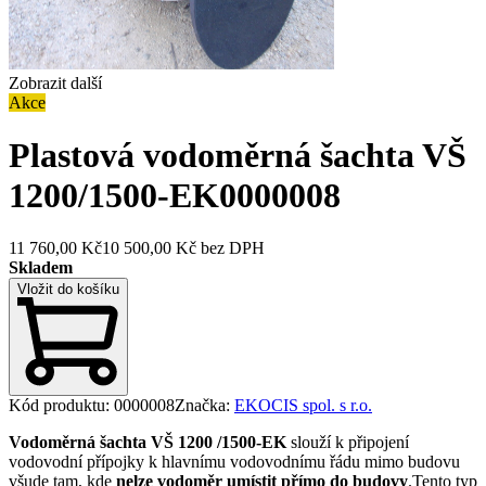
Zobrazit další
Akce
Plastová vodoměrná šachta VŠ
1200/1500-EK
0000008
11 760,00 Kč
10 500,00 Kč
bez DPH
Skladem
Vložit do košíku
Kód produktu
:
0000008
Značka
:
EKOCIS spol. s r.o.
Vodoměrná šachta VŠ 1200 /1500-EK
slouží k připojení
vodovodní přípojky k hlavnímu vodovodnímu řádu mimo budovu
všude tam, kde
nelze vodoměr umístit přímo do budovy
.Tento typ