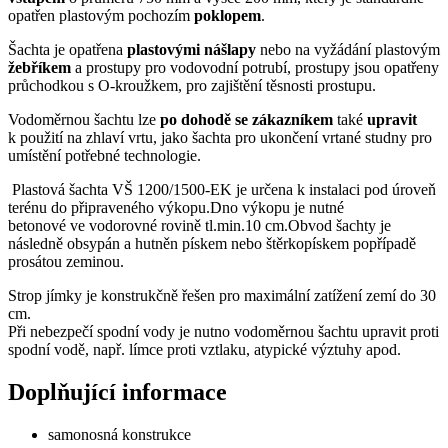
opatřen plastovým pochozím
poklopem
.
Šachta je opatřena
plastovými nášlapy
nebo na vyžádání plastovým
žebříkem
a prostupy pro vodovodní potrubí, prostupy jsou opatřeny
průchodkou s O-kroužkem, pro zajištění těsnosti prostupu.
Vodoměrnou šachtu lze
po dohodě se
zákazníkem
také
upravit
k použití na zhlaví vrtu, jako šachta pro ukončení vrtané studny pro
umístění potřebné technologie.
Plastová šachta VŠ 1200/1500-EK je určena k instalaci pod úroveň
terénu do připraveného výkopu.Dno výkopu je nutné
betonové ve vodorovné rovině tl.min.10 cm.Obvod šachty je
následně obsypán a hutněn pískem nebo štěrkopískem popřípadě
prosátou zeminou.
Strop jímky je konstrukčně řešen pro maximální zatížení zemí do 30
cm.
Při nebezpečí spodní vody je nutno vodoměrnou šachtu upravit proti
spodní vodě, např. límce proti vztlaku, atypické výztuhy apod.
Doplňující informace
samonosná konstrukce