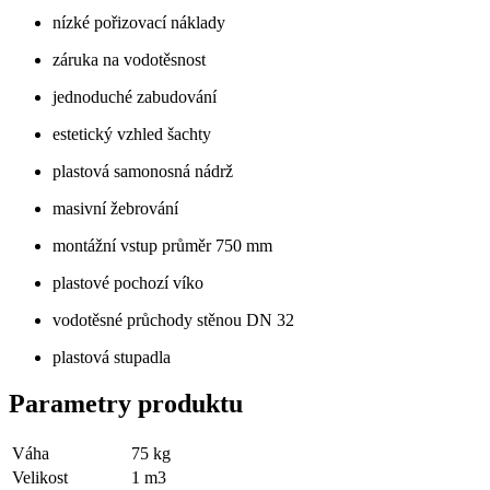
nízké pořizovací náklady
záruka na vodotěsnost
jednoduché zabudování
estetický vzhled šachty
plastová samonosná nádrž
masivní žebrování
montážní vstup průměr 750 mm
plastové pochozí víko
vodotěsné průchody stěnou DN 32
plastová stupadla
Parametry produktu
Váha
75
kg
Velikost
1
m3