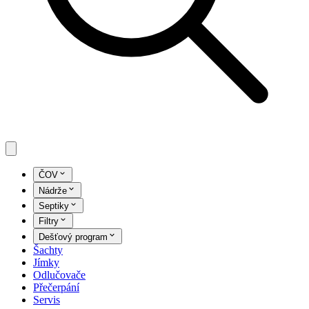
ČOV
Nádrže
Septiky
Filtry
Dešťový program
Šachty
Jímky
Odlučovače
Přečerpání
Servis