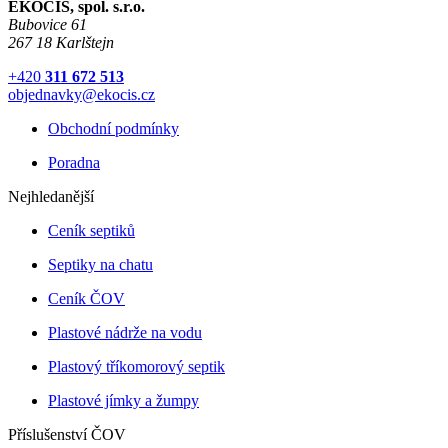
EKOCIS, spol. s.r.o.
Bubovice 61
267 18 Karlštejn
+420
311 672 513
objednavky@ekocis.cz
Obchodní podmínky
Poradna
Nejhledanější
Ceník septiků
Septiky na chatu
Ceník ČOV
Plastové nádrže na vodu
Plastový tříkomorový septik
Plastové jímky a žumpy
Příslušenství ČOV