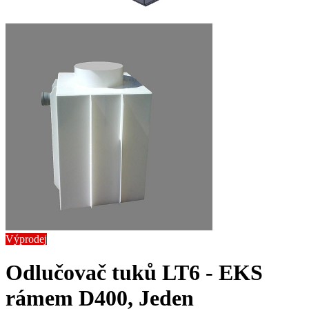
Výprodej
Odlučovač tuků LT6 - EK
S
rámem D400, Jeden