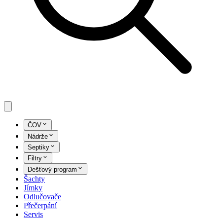
ČOV
Nádrže
Septiky
Filtry
Dešťový program
Šachty
Jímky
Odlučovače
Přečerpání
Servis