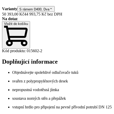
Varianty
S rámem D400, Dva
50 393,00 Kč
44 993,75 Kč
bez DPH
Na dotaz
Vložit do košíku
Kód produktu
:
015602-2
Doplňující informace
Objednávejte spolehlivé odlučovače tuků
svařen z polypropylénových desek
nepropustná vodotěsná jímka
soustava norných stěn a přepážek
vstupní hrdlo pro připojení na pevné přívodní potrubí DN 125