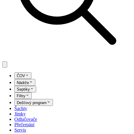
ČOV
Nádrže
Septiky
Filtry
Dešťový program
Šachty
Jímky
Odlučovače
Přečerpání
Servis