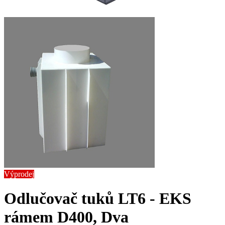
Výprodej
Odlučovač tuků LT6 - EK
S
rámem D400, Dva