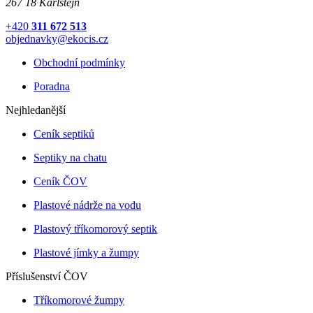
267 18 Karlštejn
+420
311 672 513
objednavky@ekocis.cz
Obchodní podmínky
Poradna
Nejhledanější
Ceník septiků
Septiky na chatu
Ceník ČOV
Plastové nádrže na vodu
Plastový tříkomorový septik
Plastové jímky a žumpy
Příslušenství ČOV
Tříkomorové žumpy