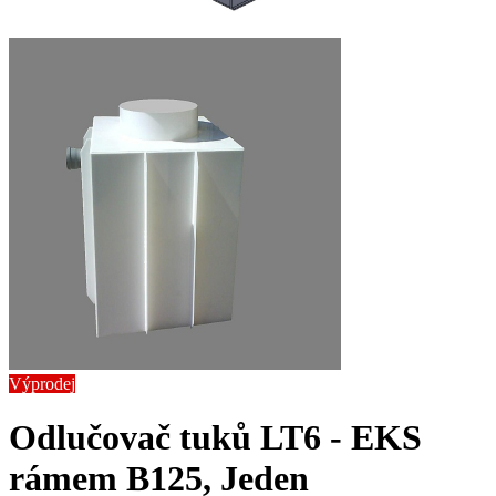
Výprodej
Odlučovač tuků LT6 - EK
S
rámem B125, Jeden