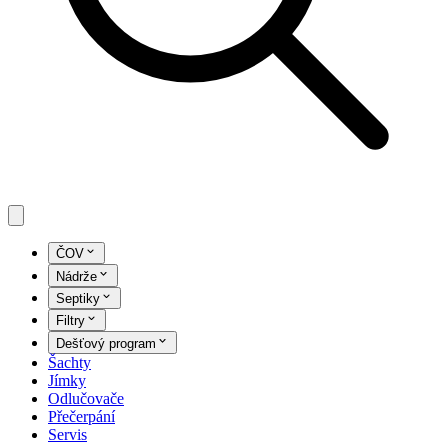
ČOV
Nádrže
Septiky
Filtry
Dešťový program
Šachty
Jímky
Odlučovače
Přečerpání
Servis