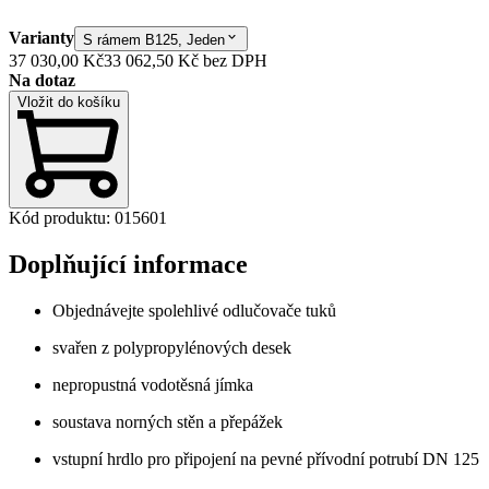
Varianty
S rámem B125, Jeden
37 030,00 Kč
33 062,50 Kč
bez DPH
Na dotaz
Vložit do košíku
Kód produktu
:
015601
Doplňující informace
Objednávejte spolehlivé odlučovače tuků
svařen z polypropylénových desek
nepropustná vodotěsná jímka
soustava norných stěn a přepážek
vstupní hrdlo pro připojení na pevné přívodní potrubí DN 125