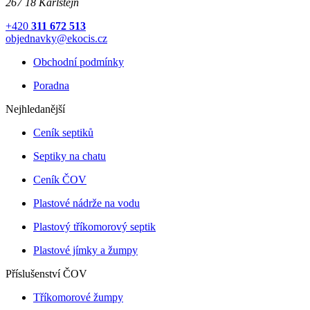
267 18 Karlštejn
+420
311 672 513
objednavky@ekocis.cz
Obchodní podmínky
Poradna
Nejhledanější
Ceník septiků
Septiky na chatu
Ceník ČOV
Plastové nádrže na vodu
Plastový tříkomorový septik
Plastové jímky a žumpy
Příslušenství ČOV
Tříkomorové žumpy