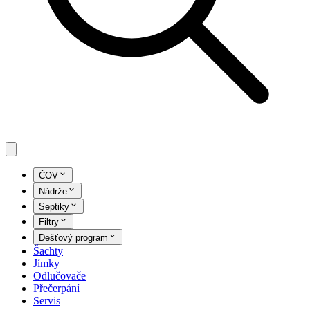
ČOV
Nádrže
Septiky
Filtry
Dešťový program
Šachty
Jímky
Odlučovače
Přečerpání
Servis