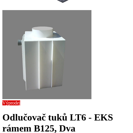
Výprodej
Odlučovač tuků LT6 - EK
S
rámem B125, Dva