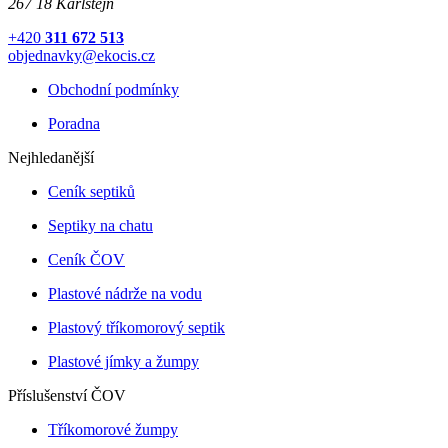
267 18 Karlštejn
+420
311 672 513
objednavky@ekocis.cz
Obchodní podmínky
Poradna
Nejhledanější
Ceník septiků
Septiky na chatu
Ceník ČOV
Plastové nádrže na vodu
Plastový tříkomorový septik
Plastové jímky a žumpy
Příslušenství ČOV
Tříkomorové žumpy