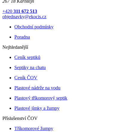
267 18 Karlštejn
+420
311 672 513
objednavky@ekocis.cz
Obchodní podmínky
Poradna
Nejhledanější
Ceník septiků
Septiky na chatu
Ceník ČOV
Plastové nádrže na vodu
Plastový tříkomorový septik
Plastové jímky a žumpy
Příslušenství ČOV
Tříkomorové žumpy