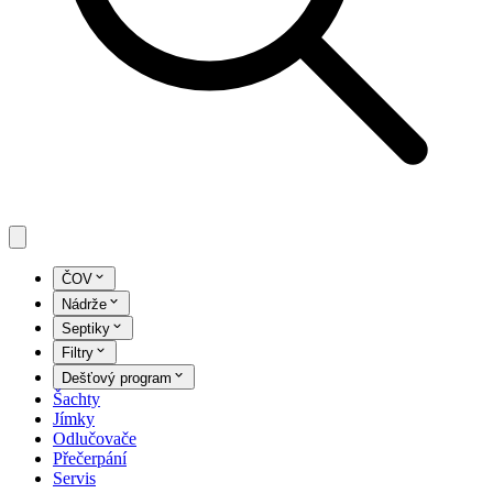
ČOV
Nádrže
Septiky
Filtry
Dešťový program
Šachty
Jímky
Odlučovače
Přečerpání
Servis