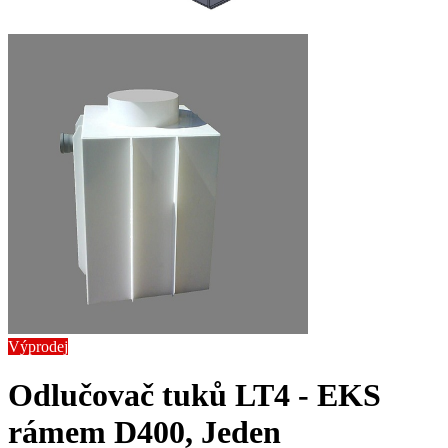
Výprodej
Odlučovač tuků LT4 - EK
S
rámem D400, Jeden