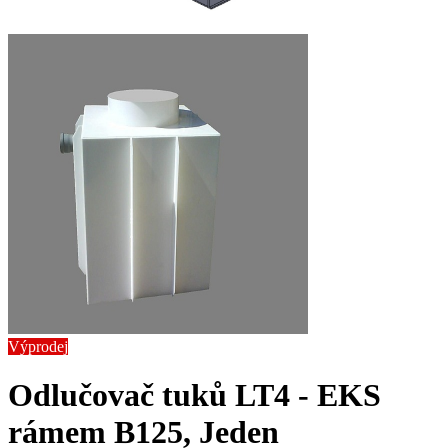
Výprodej
Odlučovač tuků LT4 - EK
S
rámem B125, Jeden