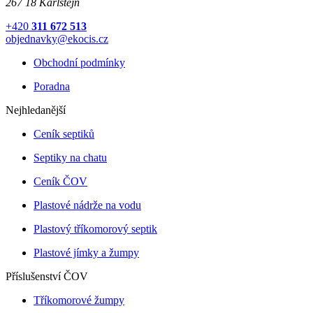
267 18 Karlštejn
+420
311 672 513
objednavky@ekocis.cz
Obchodní podmínky
Poradna
Nejhledanější
Ceník septiků
Septiky na chatu
Ceník ČOV
Plastové nádrže na vodu
Plastový tříkomorový septik
Plastové jímky a žumpy
Příslušenství ČOV
Tříkomorové žumpy