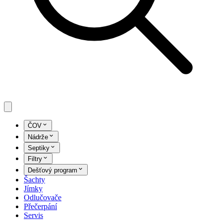
ČOV
Nádrže
Septiky
Filtry
Dešťový program
Šachty
Jímky
Odlučovače
Přečerpání
Servis