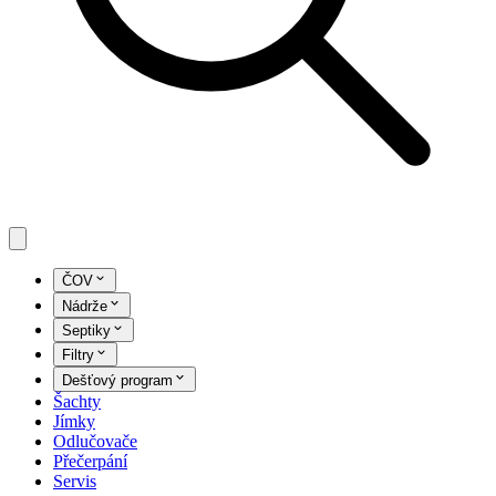
ČOV
Nádrže
Septiky
Filtry
Dešťový program
Šachty
Jímky
Odlučovače
Přečerpání
Servis