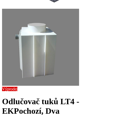
Výprodej
Odlučovač tuků LT4 -
EK
Pochozí, Dva