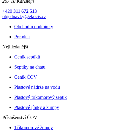
267 18 Karlštejn
+420
311 672 513
objednavky@ekocis.cz
Obchodní podmínky
Poradna
Nejhledanější
Ceník septiků
Septiky na chatu
Ceník ČOV
Plastové nádrže na vodu
Plastový tříkomorový septik
Plastové jímky a žumpy
Příslušenství ČOV
Tříkomorové žumpy