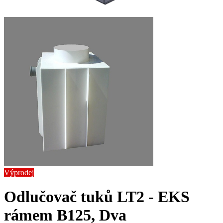
Výprodej
Odlučovač tuků LT2 - EK
S
rámem B125, Dva