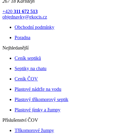
267 18 Karlštejn
+420
311 672 513
objednavky@ekocis.cz
Obchodní podmínky
Poradna
Nejhledanější
Ceník septiků
Septiky na chatu
Ceník ČOV
Plastové nádrže na vodu
Plastový tříkomorový septik
Plastové jímky a žumpy
Příslušenství ČOV
Tříkomorové žumpy