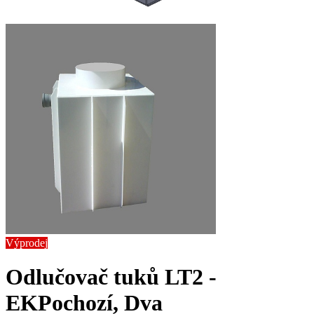
Výprodej
Odlučovač tuků LT2 -
EK
Pochozí, Dva