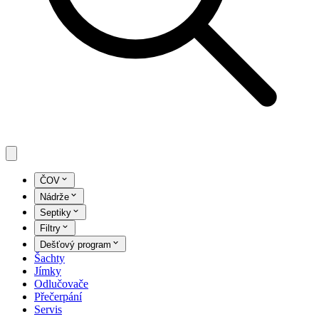
ČOV
Nádrže
Septiky
Filtry
Dešťový program
Šachty
Jímky
Odlučovače
Přečerpání
Servis