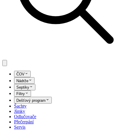
ČOV
Nádrže
Septiky
Filtry
Dešťový program
Šachty
Jímky
Odlučovače
Přečerpání
Servis