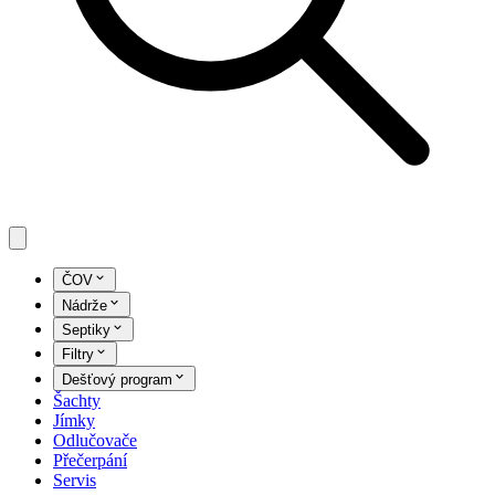
ČOV
Nádrže
Septiky
Filtry
Dešťový program
Šachty
Jímky
Odlučovače
Přečerpání
Servis