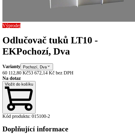
Výprodej
Odlučovač tuků LT10 -
EK
Pochozí, Dva
Varianty
Pochozí, Dva
60 112,80 Kč
53 672,14 Kč
bez DPH
Na dotaz
Vložit do košíku
Kód produktu
:
015100-2
Doplňující informace