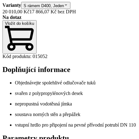
Varianty
S rámem D400, Jeden
20 010,00 Kč
17 866,07 Kč
bez DPH
Na dotaz
Vložit do košíku
Kód produktu
:
015052
Doplňující informace
Objednávejte spolehlivé odlučovače tuků
svařen z polypropylénových desek
nepropustná vodotěsná jímka
soustava norných stěn a přepážek
vstupní hrdlo pro připojení na pevné přívodní potrubí DN 110
Parametry produktu