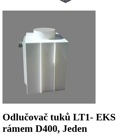
Odlučovač tuků LT1- EK
S
rámem D400, Jeden