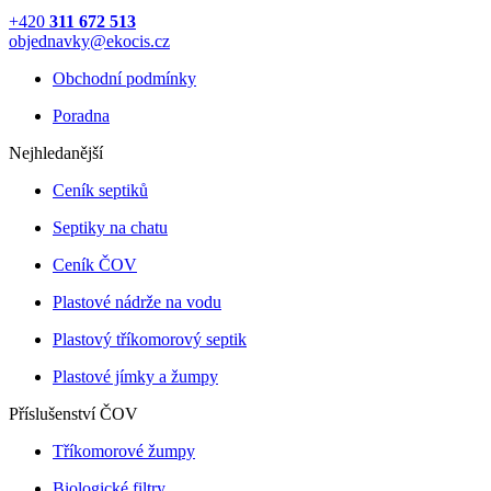
+420
311 672 513
objednavky@ekocis.cz
Obchodní podmínky
Poradna
Nejhledanější
Ceník septiků
Septiky na chatu
Ceník ČOV
Plastové nádrže na vodu
Plastový tříkomorový septik
Plastové jímky a žumpy
Příslušenství ČOV
Tříkomorové žumpy
Biologické filtry