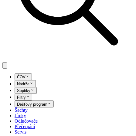
ČOV
Nádrže
Septiky
Filtry
Dešťový program
Šachty
Jímky
Odlučovače
Přečerpání
Servis