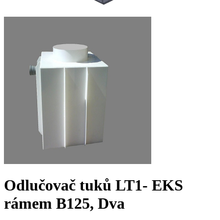
Odlučovač tuků LT1- EK
S
rámem B125, Dva