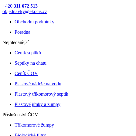
+420
311 672 513
objednavky@ekocis.cz
Obchodní podmínky
Poradna
Nejhledanější
Ceník septiků
Septiky na chatu
Ceník ČOV
Plastové nádrže na vodu
Plastový tříkomorový septik
Plastové jímky a žumpy
Příslušenství ČOV
Tříkomorové žumpy
Biologické filtry