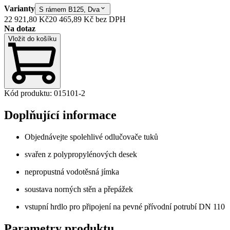
Varianty
S rámem B125, Dva
22 921,80 Kč
20 465,89 Kč
bez DPH
Na dotaz
Vložit do košíku
Kód produktu
:
015101-2
Doplňující informace
Objednávejte spolehlivé odlučovače tuků
svařen z polypropylénových desek
nepropustná vodotěsná jímka
soustava norných stěn a přepážek
vstupní hrdlo pro připojení na pevné přívodní potrubí DN 110
Parametry produktu