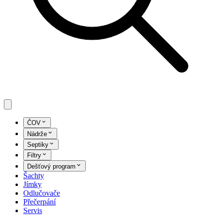
ČOV
Nádrže
Septiky
Filtry
Dešťový program
Šachty
Jímky
Odlučovače
Přečerpání
Servis