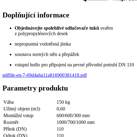
Doplňující informace
Objednávejte spolehlivé odlučovače tuků
svařen
z polypropylénových desek
nepropustná vodotěsná jímka
soustava norných stěn a přepážek
vstupní hrdlo pro připojení na pevné přívodní potrubí DN 110
pdf
file-en-7-69d4a6a11a816900381418
.
pdf
Parametry produktu
Váha
150
kg
Užitný objem (m3)
0,60
Montážní vstup
600/600/300 mm
Rozměr
1000/700/1000 mm
Přítok (DN)
110
Odtok (DN)
110