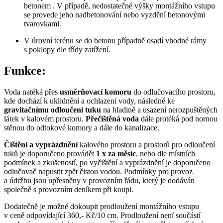
betonem . V případě, nedostatečné výšky montážního vstupu
se provede jeho nadbetonování nebo vyzdění betonovými
tvarovkami.
V úrovní terénu se do betonu případně osadí vhodné rámy
s poklopy dle třídy zatížení.
Funkce:
Voda natéká přes
usměrňovací komoru
do odlučovacího prostoru,
kde dochází k uklidnění a ochlazení vody, následně ke
gravitačnímu odloučení tuku
na hladině a usazení nerozpuštěných
látek v kalovém prostoru.
Přečištěná voda
dále protéká pod nornou
stěnou do odtokové komory a dále do kanalizace.
Čištění a vyprázdnění
kalového prostoru a prostorů pro odloučení
tuků je doporučeno provádět
1 x za měsíc
, nebo dle místních
podmínek a zkušeností, po vyčištění a vyprázdnění je doporučeno
odlučovač napustit zpět čistou vodou. Podmínky pro provoz
a údržbu jsou upřesněny v provozním řádu, který je dodáván
společně s provozním deníkem při koupi.
Dodatečně je možné dokoupit prodloužení montážního vstupu
v ceně odpovídající 360,- Kč/10 cm. Prodloužení není součástí