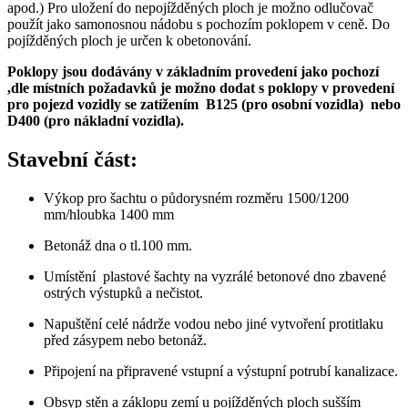
apod.) Pro uložení do nepojížděných ploch je možno odlučovač
použít jako samonosnou nádobu s pochozím poklopem v ceně. Do
pojížděných ploch je určen k obetonování.
Poklopy jsou dodávány v základním provedení jako pochozí
,dle místních požadavků je možno dodat s poklopy v provedení
pro pojezd vozidly se zatížením B125 (pro osobní vozidla) nebo
D400 (pro nákladní vozidla).
Stavební část:
Výkop pro šachtu o půdorysném rozměru 1500/1200
mm/hloubka 1400 mm
Betonáž dna o tl.100 mm.
Umístění plastové šachty na vyzrálé betonové dno zbavené
ostrých výstupků a nečistot.
Napuštění celé nádrže vodou nebo jiné vytvoření protitlaku
před zásypem nebo betonáž.
Připojení na připravené vstupní a výstupní potrubí kanalizace.
Obsyp stěn a záklopu zemí u pojížděných ploch sušším