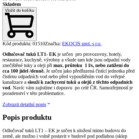
Skladem
Vložit do košíku
Kód produktu
:
01510
Značka
:
EKOCIS spol. s r.o.
Odlučovač tuků LT1- EK
je určen pro provozovny, hotely,
restaurace, kuchyně, výrobny a všude tam kde jsou odpadní vody
znečištěné tuky a oleji při
max. průtoku 1 l/s, nebo zatížení do
cca 100 jídel /denně.
Je určen jako předřazená čistící jednotka před
čistírnu odpadních vod nebo před vypouštěním vod do veřejné
kanalizace a
slouží k zachycení tuků a olejů z těchto odpadních
vod
. Navíc vám zajistíme i dopravu po celé ČR. Samozřejmostí je
poradenství v této problematice.
Zobrazit detailní popis
Popis produktu
Odlučovač tuků LT1 – EK je určen k uložení mimo budovu do
země, ale možno i volně postavit v budově pod podlahou (sklep