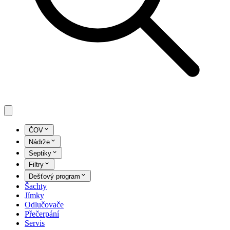
ČOV
Nádrže
Septiky
Filtry
Dešťový program
Šachty
Jímky
Odlučovače
Přečerpání
Servis