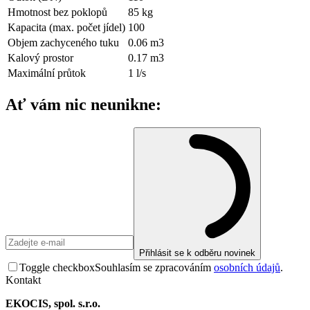
Hmotnost bez poklopů
85
kg
Kapacita (max. počet jídel)
100
Objem zachyceného tuku
0.06
m3
Kalový prostor
0.17
m3
Maximální průtok
1
l/s
Ať vám nic neunikne:
Přihlásit se k odběru novinek
Toggle checkbox
Souhlasím se zpracováním
osobních údajů
.
Kontakt
EKOCIS, spol. s.r.o.