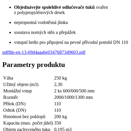
Objednávejte spolehlivé odlučovače tuků
svařen
z polypropylénových desek
nepropustná vodotěsná jímka
soustava norných stěn a přepážek
vstupní hrdlo pro připojení na pevné přívodní potrubí DN 110
pdf
file-en-13-69d4aaa6e0347687349603
.
pdf
Parametry produktu
Váha
250
kg
Užitný objem (m3)
2,30
Montážní vstup
2 ks 600/600/500 mm
Rozměr
2000/1000/1300 mm
Přítok (DN)
110
Odtok (DN)
110
Hmotnost bez poklopů
200
kg
Kapacita (max. počet jídel)
350
Objem zachyceného tuku
0.195
m3