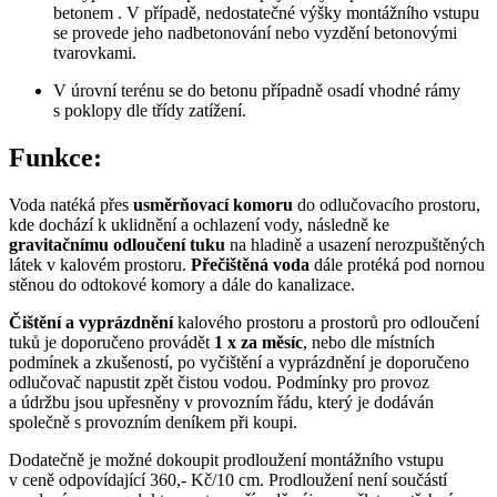
betonem . V případě, nedostatečné výšky montážního vstupu
se provede jeho nadbetonování nebo vyzdění betonovými
tvarovkami.
V úrovní terénu se do betonu případně osadí vhodné rámy
s poklopy dle třídy zatížení.
Funkce:
Voda natéká přes
usměrňovací komoru
do odlučovacího prostoru,
kde dochází k uklidnění a ochlazení vody, následně ke
gravitačnímu odloučení tuku
na hladině a usazení nerozpuštěných
látek v kalovém prostoru.
Přečištěná voda
dále protéká pod nornou
stěnou do odtokové komory a dále do kanalizace.
Čištění a vyprázdnění
kalového prostoru a prostorů pro odloučení
tuků je doporučeno provádět
1 x za měsíc
, nebo dle místních
podmínek a zkušeností, po vyčištění a vyprázdnění je doporučeno
odlučovač napustit zpět čistou vodou. Podmínky pro provoz
a údržbu jsou upřesněny v provozním řádu, který je dodáván
společně s provozním deníkem při koupi.
Dodatečně je možné dokoupit prodloužení montážního vstupu
v ceně odpovídající 360,- Kč/10 cm. Prodloužení není součástí