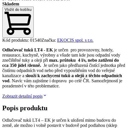
Skladem
Vložit do košíku
Kód produktu
:
01540
Značka
:
EKOCIS spol. s r.o.
Odlučovač tuků LT4 - EK
je určen pro provozovny, hotely,
restaurace, kuchyně, výrobny a všude tam kde jsou odpadní vody
znečištěné tuky a oleji při
max. průtoku 4 l/s, nebo zatížení do
cca 350 jídel /denně.
Je určen jako předřazená čistící jednotka před
čistírnu odpadních vod nebo před vypouštěním vod do veřejné
kanalizace a
slouží k zachycení tuků a olejů z těchto odpadních
vod
. Navíc vám zajistíme i dopravu po celé ČR. Samozřejmostí je
poradenství v této problematice.
Zobrazit detailní popis
Popis produktu
Odlučovač tuků LT4 – EK je určen k uložení mimo budovu do
země, ale možno i volně postavit v budově pod podlahou (sklep