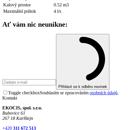
Kalový prostor
0.52
m3
Maximální průtok
4
l/s
Ať vám nic neunikne:
Přihlásit se k odběru novinek
Toggle checkbox
Souhlasím se zpracováním
osobních údajů
.
Kontakt
EKOCIS, spol. s.r.o.
Bubovice 61
267 18 Karlštejn
+420
311 672 513