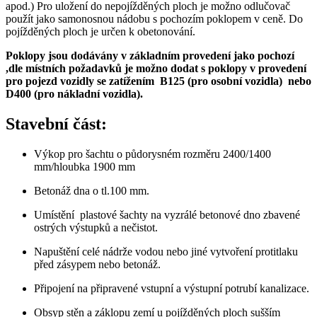
apod.) Pro uložení do nepojížděných ploch je možno odlučovač
použít jako samonosnou nádobu s pochozím poklopem v ceně. Do
pojížděných ploch je určen k obetonování.
Poklopy jsou dodávány v základním provedení jako pochozí
,dle místních požadavků je možno dodat s poklopy v provedení
pro pojezd vozidly se zatížením B125 (pro osobní vozidla) nebo
D400 (pro nákladní vozidla).
Stavební část:
Výkop pro šachtu o půdorysném rozměru 2400/1400
mm/hloubka 1900 mm
Betonáž dna o tl.100 mm.
Umístění plastové šachty na vyzrálé betonové dno zbavené
ostrých výstupků a nečistot.
Napuštění celé nádrže vodou nebo jiné vytvoření protitlaku
před zásypem nebo betonáž.
Připojení na připravené vstupní a výstupní potrubí kanalizace.
Obsyp stěn a záklopu zemí u pojížděných ploch sušším