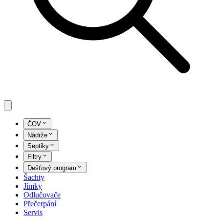
ČOV
Nádrže
Septiky
Filtry
Dešťový program
Šachty
Jímky
Odlučovače
Přečerpání
Servis