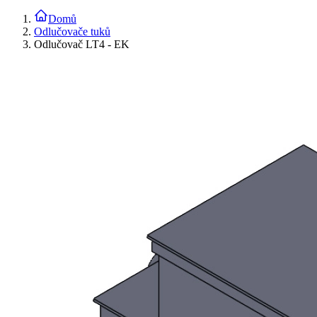
Domů
Odlučovače tuků
Odlučovač LT4 - EK