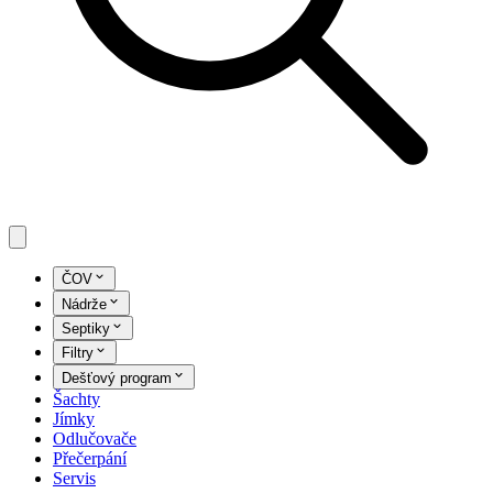
ČOV
Nádrže
Septiky
Filtry
Dešťový program
Šachty
Jímky
Odlučovače
Přečerpání
Servis