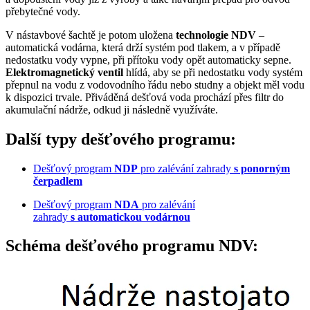
přebytečné vody.
V nástavbové šachtě je potom uložena
technologie NDV
–
automatická vodárna, která drží systém pod tlakem, a v případě
nedostatku vody vypne, při přítoku vody opět automaticky sepne.
Elektromagnetický ventil
hlídá, aby se při nedostatku vody systém
přepnul na vodu z vodovodního řádu nebo studny a objekt měl vodu
k dispozici trvale. Přiváděná dešťová voda prochází přes filtr do
akumulační nádrže, odkud ji následně využíváte.
Další typy dešťového programu:
Dešťový program
NDP
pro zalévání zahrady
s ponorným
čerpadlem
Dešťový program
NDA
pro zalévání
zahrady
s automatickou vodárnou
Schéma dešťového programu NDV: