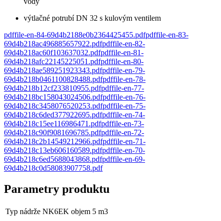
vody
výtlačné potrubí DN 32 s kulovým ventilem
pdf
file-en-84-69d4b2188e0b2364425455
.
pdf
pdf
file-en-83-
69d4b218ac496885657922
.
pdf
pdf
file-en-82-
69d4b218ac60f103637032
.
pdf
pdf
file-en-81-
69d4b218afc22145225051
.
pdf
pdf
file-en-80-
69d4b218ae589251923343
.
pdf
pdf
file-en-79-
69d4b218b0461100828488
.
pdf
pdf
file-en-78-
69d4b218b12cf233810955
.
pdf
pdf
file-en-77-
69d4b218bc158043024506
.
pdf
pdf
file-en-76-
69d4b218c3458076520253
.
pdf
pdf
file-en-75-
69d4b218c6ded377922695
.
pdf
pdf
file-en-74-
69d4b218c15ee116986471
.
pdf
pdf
file-en-73-
69d4b218c90f9081696785
.
pdf
pdf
file-en-72-
69d4b218c2b14549212966
.
pdf
pdf
file-en-71-
69d4b218c13eb606160589
.
pdf
pdf
file-en-70-
69d4b218c6ed5688043868
.
pdf
pdf
file-en-69-
69d4b218c0d58083907758
.
pdf
Parametry produktu
Typ nádrže
NK6EK objem 5 m3