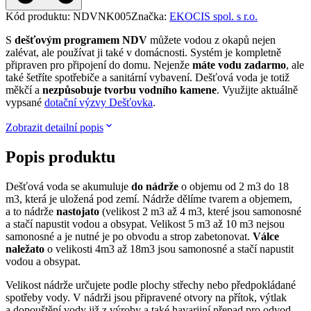
Kód produktu
:
NDVNK005
Značka
:
EKOCIS spol. s r.o.
S
dešťovým programem NDV
můžete vodou z okapů nejen
zalévat, ale používat ji také v domácnosti. Systém je kompletně
připraven pro připojení do domu. Nejenže
máte vodu zadarmo
, ale
také šetříte spotřebiče a sanitární vybavení. Dešťová voda je totiž
měkčí a
nezpůsobuje tvorbu vodního kamene
. Využijte aktuálně
vypsané
dotační výzvy Dešťovka
.
Zobrazit detailní popis
Popis produktu
Dešťová voda se akumuluje
do nádrže
o objemu od 2 m3 do 18
m3, která je uložená pod zemí. Nádrže dělíme tvarem a objemem,
a to nádrže
nastojato
(velikost 2 m3 až 4 m3, které jsou samonosné
a stačí napustit vodou a obsypat. Velikost 5 m3 až 10 m3 nejsou
samonosné a je nutné je po obvodu a strop zabetonovat.
Válce
naležato
o velikosti 4m3 až 18m3 jsou samonosné a stačí napustit
vodou a obsypat.
Velikost nádrže určujete podle plochy střechy nebo předpokládané
spotřeby vody. V nádrži jsou připravené otvory na přítok, výtlak
a dopouštění vody již z výroby a také havarijní přepad pro odvod