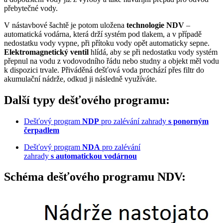
přebytečné vody.
V nástavbové šachtě je potom uložena
technologie NDV
–
automatická vodárna, která drží systém pod tlakem, a v případě
nedostatku vody vypne, při přítoku vody opět automaticky sepne.
Elektromagnetický ventil
hlídá, aby se při nedostatku vody systém
přepnul na vodu z vodovodního řádu nebo studny a objekt měl vodu
k dispozici trvale. Přiváděná dešťová voda prochází přes filtr do
akumulační nádrže, odkud ji následně využíváte.
Další typy dešťového programu:
Dešťový program
NDP
pro zalévání zahrady
s ponorným
čerpadlem
Dešťový program
NDA
pro zalévání
zahrady
s automatickou vodárnou
Schéma dešťového programu NDV: