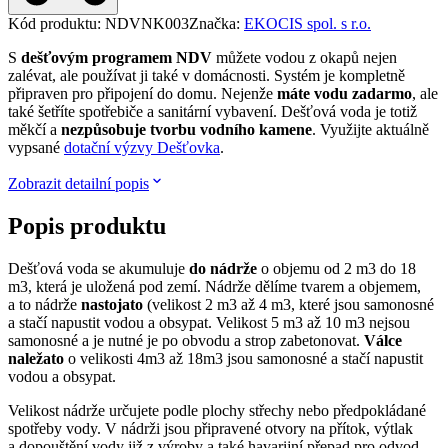
Kód produktu
:
NDVNK003
Značka
:
EKOCIS spol. s r.o.
S
dešťovým programem NDV
můžete vodou z okapů nejen
zalévat, ale používat ji také v domácnosti. Systém je kompletně
připraven pro připojení do domu. Nejenže
máte vodu zadarmo
, ale
také šetříte spotřebiče a sanitární vybavení. Dešťová voda je totiž
měkčí a
nezpůsobuje tvorbu vodního kamene
. Využijte aktuálně
vypsané
dotační výzvy Dešťovka
.
Zobrazit detailní popis
Popis produktu
Dešťová voda se akumuluje
do nádrže
o objemu od 2 m3 do 18
m3, která je uložená pod zemí. Nádrže dělíme tvarem a objemem,
a to nádrže
nastojato
(velikost 2 m3 až 4 m3, které jsou samonosné
a stačí napustit vodou a obsypat. Velikost 5 m3 až 10 m3 nejsou
samonosné a je nutné je po obvodu a strop zabetonovat.
Válce
naležato
o velikosti 4m3 až 18m3 jsou samonosné a stačí napustit
vodou a obsypat.
Velikost nádrže určujete podle plochy střechy nebo předpokládané
spotřeby vody. V nádrži jsou připravené otvory na přítok, výtlak
a dopouštění vody již z výroby a také havarijní přepad pro odvod