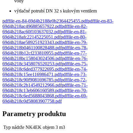
vody
výtlačné potrubí DN 32 s kulovým ventilem
pdf
file-en-84-69d4b2188e0b2364425455
.
pdf
pdf
file-en-83-
69d4b218ac496885657922
.
pdf
pdf
file-en-82-
69d4b218ac60f103637032
.
pdf
pdf
file-en-81-
69d4b218afc22145225051
.
pdf
pdf
file-en-80-
69d4b218ae589251923343
.
pdf
pdf
file-en-79-
69d4b218b0461100828488
.
pdf
pdf
file-en-78-
69d4b218b12cf233810955
.
pdf
pdf
file-en-77-
69d4b218bc158043024506
.
pdf
pdf
file-en-76-
69d4b218c3458076520253
.
pdf
pdf
file-en-75-
69d4b218c6ded377922695
.
pdf
pdf
file-en-74-
69d4b218c15ee116986471
.
pdf
pdf
file-en-73-
69d4b218c90f9081696785
.
pdf
pdf
file-en-72-
69d4b218c2b14549212966
.
pdf
pdf
file-en-71-
69d4b218c13eb606160589
.
pdf
pdf
file-en-70-
69d4b218c6ed5688043868
.
pdf
pdf
file-en-69-
69d4b218c0d58083907758
.
pdf
Parametry produktu
Typ nádrže
NK4EK objem 3 m3