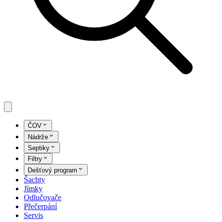
ČOV
Nádrže
Septiky
Filtry
Dešťový program
Šachty
Jímky
Odlučovače
Přečerpání
Servis