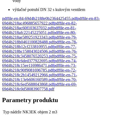
vody
výtlačné potrubí DN 32 s kulovým ventilem
pdf
file-en-84-69d4b2188e0b2364425455
.
pdf
pdf
file-en-83-
69d4b218ac496885657922
.
pdf
pdf
file-en-82-
69d4b218ac60f103637032
.
pdf
pdf
file-en-81-
69d4b218afc22145225051
.
pdf
pdf
file-en-80-
69d4b218ae589251923343
.
pdf
pdf
file-en-79-
69d4b218b0461100828488
.
pdf
pdf
file-en-78-
69d4b218b12cf233810955
.
pdf
pdf
file-en-77-
69d4b218bc158043024506
.
pdf
pdf
file-en-76-
69d4b218c3458076520253
.
pdf
pdf
file-en-75-
69d4b218c6ded377922695
.
pdf
pdf
file-en-74-
69d4b218c15ee116986471
.
pdf
pdf
file-en-73-
69d4b218c90f9081696785
.
pdf
pdf
file-en-72-
69d4b218c2b14549212966
.
pdf
pdf
file-en-71-
69d4b218c13eb606160589
.
pdf
pdf
file-en-70-
69d4b218c6ed5688043868
.
pdf
pdf
file-en-69-
69d4b218c0d58083907758
.
pdf
Parametry produktu
Typ nádrže
NK3EK objem 2 m3