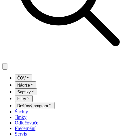
ČOV
Nádrže
Septiky
Filtry
Dešťový program
Šachty
Jímky
Odlučovače
Přečerpání
Servis