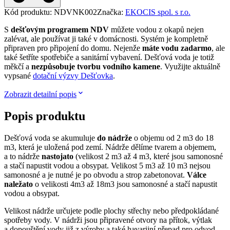
Kód produktu
:
NDVNK002
Značka
:
EKOCIS spol. s r.o.
S
dešťovým programem NDV
můžete vodou z okapů nejen
zalévat, ale používat ji také v domácnosti. Systém je kompletně
připraven pro připojení do domu. Nejenže
máte vodu zadarmo
, ale
také šetříte spotřebiče a sanitární vybavení. Dešťová voda je totiž
měkčí a
nezpůsobuje tvorbu vodního kamene
. Využijte aktuálně
vypsané
dotační výzvy Dešťovka
.
Zobrazit detailní popis
Popis produktu
Dešťová voda se akumuluje
do nádrže
o objemu od 2 m3 do 18
m3, která je uložená pod zemí. Nádrže dělíme tvarem a objemem,
a to nádrže
nastojato
(velikost 2 m3 až 4 m3, které jsou samonosné
a stačí napustit vodou a obsypat. Velikost 5 m3 až 10 m3 nejsou
samonosné a je nutné je po obvodu a strop zabetonovat.
Válce
naležato
o velikosti 4m3 až 18m3 jsou samonosné a stačí napustit
vodou a obsypat.
Velikost nádrže určujete podle plochy střechy nebo předpokládané
spotřeby vody. V nádrži jsou připravené otvory na přítok, výtlak
a dopouštění vody již z výroby a také havarijní přepad pro odvod