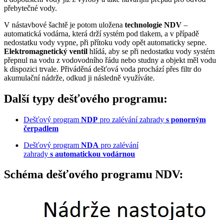
přebytečné vody.
V nástavbové šachtě je potom uložena
technologie NDV
–
automatická vodárna, která drží systém pod tlakem, a v případě
nedostatku vody vypne, při přítoku vody opět automaticky sepne.
Elektromagnetický ventil
hlídá, aby se při nedostatku vody systém
přepnul na vodu z vodovodního řádu nebo studny a objekt měl vodu
k dispozici trvale. Přiváděná dešťová voda prochází přes filtr do
akumulační nádrže, odkud ji následně využíváte.
Další typy dešťového programu:
Dešťový program
NDP
pro zalévání zahrady
s ponorným
čerpadlem
Dešťový program
NDA
pro zalévání
zahrady
s automatickou vodárnou
Schéma dešťového programu NDV: