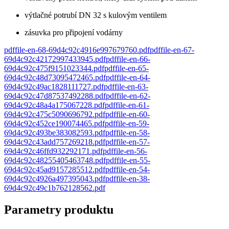
výtlačné potrubí DN 32 s kulovým ventilem
zásuvka pro připojení vodárny
pdf
file-en-68-69d4c92c4916e997679760
.
pdf
pdf
file-en-67-
69d4c92c42172997433945
.
pdf
pdf
file-en-66-
69d4c92c475f9151023344
.
pdf
pdf
file-en-65-
69d4c92c48d73095472465
.
pdf
pdf
file-en-64-
69d4c92c49ac1828111727
.
pdf
pdf
file-en-63-
69d4c92c47d87537492288
.
pdf
pdf
file-en-62-
69d4c92c48a4a175067228
.
pdf
pdf
file-en-61-
69d4c92c475c5090696792
.
pdf
pdf
file-en-60-
69d4c92c452ce190074465
.
pdf
pdf
file-en-59-
69d4c92c493be383082593
.
pdf
pdf
file-en-58-
69d4c92c43add757269218
.
pdf
pdf
file-en-57-
69d4c92c46ffd932292171
.
pdf
pdf
file-en-56-
69d4c92c48255405463748
.
pdf
pdf
file-en-55-
69d4c92c45ad9157285512
.
pdf
pdf
file-en-54-
69d4c92c4926a497395043
.
pdf
pdf
file-en-38-
69d4c92c49c1b762128562
.
pdf
Parametry produktu