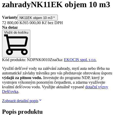
zahrady
NK11EK objem 10 m3
Varianty
NK11EK objem 10 m3
72 800,00 Kč
65 000,00 Kč
bez DPH
Na dotaz
Vložit do košíku
Kód produktu
:
NDPNK0010
Značka
:
EKOCIS spol. s r.o.
Využití dešťové vody na zalévání zahrady, mytí auta nebo třeba na
automatické závlahy trávníku pro vás představuje obrovskou úsporu
výdajů za pitnou vodu.
Investujte do programu NDP, který je
vystrojen výkonným ponorným čerpadlem, a zdarma využívejte
kvalitní dešťovou vodu. Využijte aktuálně vypsané
dotační výzvy
Dešťovka
.
Zobrazit detailní popis
Popis produktu