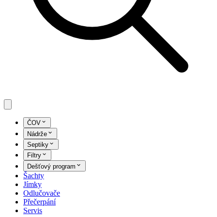
ČOV
Nádrže
Septiky
Filtry
Dešťový program
Šachty
Jímky
Odlučovače
Přečerpání
Servis