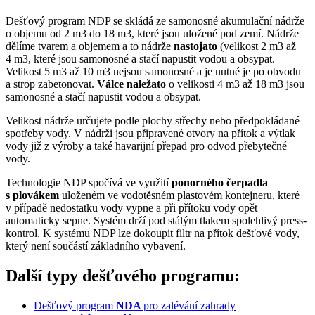
Dešťový program NDP se skládá ze samonosné akumulační nádrže
o objemu od 2 m3 do 18 m3, které jsou uložené pod zemí. Nádrže
dělíme tvarem a objemem a to nádrže
nastojato
(velikost 2 m3 až
4 m3, které jsou samonosné a stačí napustit vodou a obsypat.
Velikost 5 m3 až 10 m3 nejsou samonosné a je nutné je po obvodu
a strop zabetonovat.
Válce naležato
o velikosti 4 m3 až 18 m3 jsou
samonosné a stačí napustit vodou a obsypat.
Velikost nádrže určujete podle plochy střechy nebo předpokládané
spotřeby vody. V nádrži jsou připravené otvory na přítok a výtlak
vody již z výroby a také havarijní přepad pro odvod přebytečné
vody.
Technologie NDP spočívá ve využití
ponorného čerpadla
s plovákem
uloženém ve vodotěsném plastovém kontejneru, které
v případě nedostatku vody vypne a při přítoku vody opět
automaticky sepne. Systém drží pod stálým tlakem spolehlivý press-
kontrol. K systému NDP lze dokoupit filtr na přítok dešťové vody,
který není součástí základního vybavení.
Další typy dešťového programu:
Dešťový program
NDA
pro zalévání zahrady