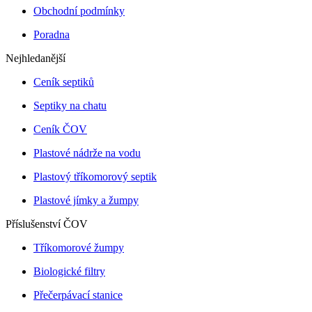
Obchodní podmínky
Poradna
Nejhledanější
Ceník septiků
Septiky na chatu
Ceník ČOV
Plastové nádrže na vodu
Plastový tříkomorový septik
Plastové jímky a žumpy
Příslušenství ČOV
Tříkomorové žumpy
Biologické filtry
Přečerpávací stanice