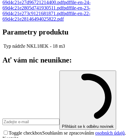
69d4c21e27d96721214400
.
pdf
pdf
file-en-24-
69d4c21e2805d741930511
.
pdf
pdf
file-en-23-
69d4c21e273c9121681871
.
pdf
pdf
file-en-22-
69d4c21e28146494025822
.
pdf
Parametry produktu
Typ nádrže
NKL18EK - 18 m3
Ať vám nic neunikne:
Přihlásit se k odběru novinek
Toggle checkbox
Souhlasím se zpracováním
osobních údajů
.