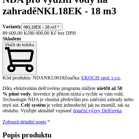
zahradě
NKL18EK - 18 m3
Varianty
NKL18EK - 18 m3
89 600,00 Kč
80 000,00 Kč
bez DPH
Skladem
Vložit do košíku
Kód produktu
:
NDANKL0018
Značka
:
EKOCIS spol. s r.o.
Díky efektivnímu dešťovému programu můžete
ušetřit až 50
% pitné vody
. Investice je přitom nízká a rychle se vám vrátí.
Technologie NDA je vhodná především pro zalévání zahrady nebo
mytí aut.
Celý systém
je velmi jednoduchý jak na montáž, tak na
obsluhu. Využijte aktuálně vypsané
dotační výzvy Dešťovka
.
Zobrazit detailní popis
Popis produktu