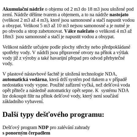
Akumulační nádrže
o objemu od 2 m3 do 18 m3 jsou uložené pod
zemí. Nádrže dělíme tvarem a objemem, a to na nádrže
nastojato
(velikost 2 m3 až 4 m3), které jsou samonosné a stačí napustit vodou
a obsypat. Velikost 5 m3 až 10 m3 nejsou samonosné a je nutné je
po obvodu a strop zabetonovat.
Válce naležato
o velikosti 4 m3 až
18m3 jsou samonosné a stačí je napustit vodou a obsypat.
Velikost nádrže určujete podle plochy střechy nebo předpokládané
spotřeby vody. V nádrži jsou připravené otvory na přítok a výtlak
vody již z výroby a také havarijní přepad pro odvod přebytečné
vody.
V plastové nástavbové šachtě je uložená technologie NDA,
automatická vodárna
, která drží systém pod tlakem a v případě
nedostatku vody vypne. Použité zařízení vyčká, než dešťová voda
opět přiteče a následně automaticky opět sepne. K systému NDA
lze dokoupit filtr na přítok dešťové vody, který není součástí
základního vybavení.
Další typy dešťového programu:
Dešťový program
NDP
pro zalévání zahrady
s ponorným čerpadlem