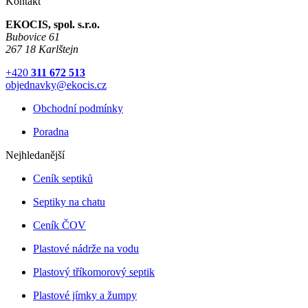
Kontakt
EKOCIS, spol. s.r.o.
Bubovice 61
267 18 Karlštejn
+420
311 672 513
objednavky@ekocis.cz
Obchodní podmínky
Poradna
Nejhledanější
Ceník septiků
Septiky na chatu
Ceník ČOV
Plastové nádrže na vodu
Plastový tříkomorový septik
Plastové jímky a žumpy