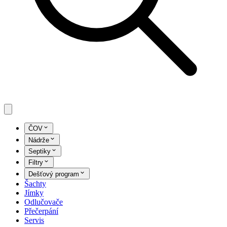
ČOV
Nádrže
Septiky
Filtry
Dešťový program
Šachty
Jímky
Odlučovače
Přečerpání
Servis