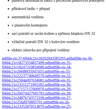
plastová akumulační nádrž s pochozím plastovým poklopem
přítokové hrdlo + přepad
automatická vodárna
v plastovém kontejneru
sací potrubí se sacím košem a zpětnou klapkou DN 32
výtlačné potrubí DN 32 s kulovým ventilem
elektro zásuvka pro připojení vodárny
pdf
file-en-37-69d4c21e18202043585293
.
pdf
pdf
file-en-36-
69d4c21e18273554837499
.
pdf
pdf
file-en-35-
69d4c21e18247310816680
.
pdf
pdf
file-en-34-
69d4c21e266f8935047433
.
pdf
pdf
file-en-33-
69d4c21e22237740649570
.
pdf
pdf
file-en-32-
69d4c21e2584a697634681
.
pdf
pdf
file-en-31-
69d4c21e23211271005282
.
pdf
pdf
file-en-30-
69d4c21e27157137600976
.
pdf
pdf
file-en-29-
69d4c21e26074427945783
.
pdf
pdf
file-en-28-
69d4c21e2487b743572106
.
pdf
pdf
file-en-27-
69d4c21e25faf970895701
.
pdf
pdf
file-en-26-
69d4c21e23352870514070
.
pdf
pdf
file-en-25-